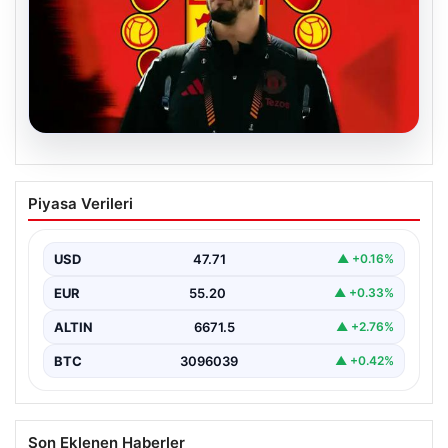
07.08.2026
Manchester United resmen duyurdu!
Piyasa Verileri
Altay Bayındır’ın yeni adresi belli oldu
USD
47.71
▲ +0.16%
EUR
55.20
▲ +0.33%
ALTIN
6671.5
▲ +2.76%
BTC
3096039
▲ +0.42%
Son Eklenen Haberler