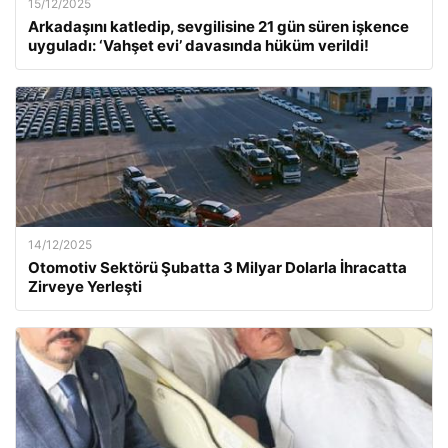
15/12/2025
Arkadaşını katledip, sevgilisine 21 gün süren işkence
uyguladı: ‘Vahşet evi’ davasında hüküm verildi!
14/12/2025
Otomotiv Sektörü Şubatta 3 Milyar Dolarla İhracatta
Zirveye Yerleşti