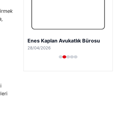
tirmek
a,
Enes Kaplan Avukatlık Bürosu
28/04/2026
i
leri