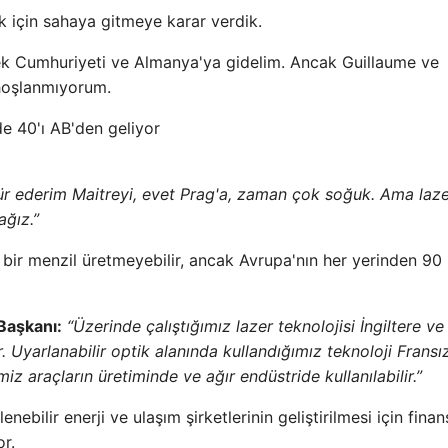
ek için sahaya gitmeye karar verdik.
Çek Cumhuriyeti ve Almanya'ya gidelim. Ancak Guillaume ve
hoşlanmıyorum.
de 40'ı AB'den geliyor
r ederim Maitreyi, evet Prag'a, zaman çok soğuk. Ama laz
ağız.”
bir menzil üretmeyebilir, ancak Avrupa'nın her yerinden 90
Başkanı:
“Üzerinde çalıştığımız lazer teknolojisi İngiltere ve
r. Uyarlanabilir optik alanında kullandığımız teknoloji Fransı
miz araçların üretiminde ve ağır endüstride kullanılabilir.”
lenebilir enerji ve ulaşım şirketlerinin geliştirilmesi için fin
or.