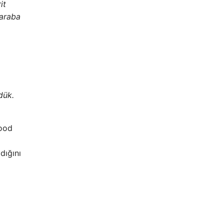
it
 araba
dük.
wood
dığını