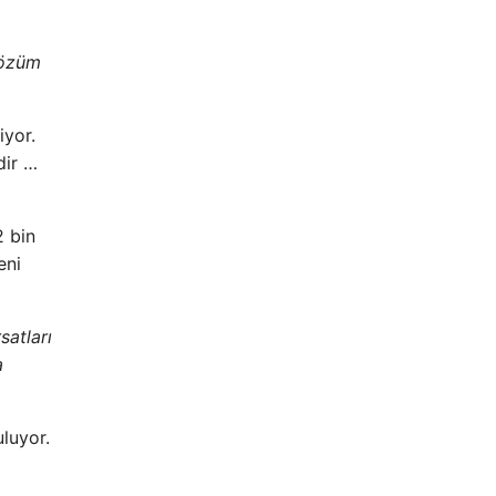
çözüm
iyor.
dir …
2 bin
eni
satları
a
uluyor.