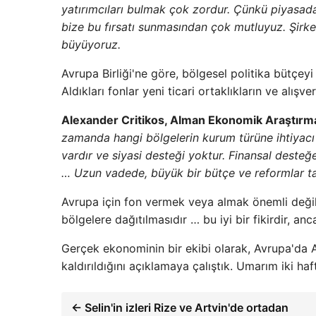
yatırımcıları bulmak çok zordur. Çünkü piyasada d
bize bu fırsatı sunmasından çok mutluyuz. Şirket
büyüyoruz.
Avrupa Birliği'ne göre, bölgesel politika bütçe
Aldıkları fonlar yeni ticari ortaklıkların ve al
Alexander Critikos, Alman Ekonomik Araştırma
zamanda hangi bölgelerin kurum türüne ihtiyacı 
vardır ve siyasi desteği yoktur. Finansal deste
… Uzun vadede, büyük bir bütçe ve reformlar ta
Avrupa için fon vermek veya almak önemli değil.
bölgelere dağıtılmasıdır … bu iyi bir fikirdir, an
Gerçek ekonominin bir ekibi olarak, Avrupa'da Av
kaldırıldığını açıklamaya çalıştık. Umarım iki h
← Selin'in izleri Rize ve Artvin'de ortadan