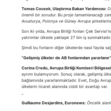
Tomas Coceek, Ulaştırma Bakan Yardımcısı:
D
önemli bir sorudur. Bu proje tamamlanacağı za
Avusturya, Polonya ve Güney Avrupa şirketlerine
Son iki yılda, Avrupa Birliği fonları Çek Servisi
yatırımlar ülkede yaklaşık 27 bin iş sunmaktadır
Şimdi bu fonların diğer ülkelerde nasıl fayda sa
“Gelişmiş ülkeler de AB fonlarından yararlanır
Corina Credu, Avrupa Birliği Komiseri Bölgesel
ayrımı bulamıyorum. Sonuç olarak, gelişmiş ülk
bağlamında yararlanmaktadır. Evet, Doğu Avrupa 
ülkelerin ticaret alanında ciddi bir avantajı var.
_
Guillaume Desjardins, Euronews:
Öncelik alanl