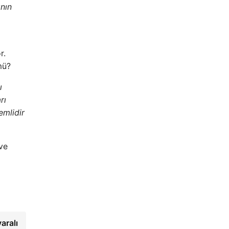
ının
r.
mü?
ı
rı
emlidir
ve
yaralı