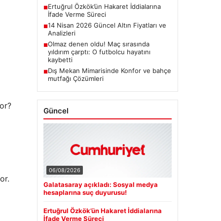
Ertuğrul Özkök’ün Hakaret İddialarına
■
İfade Verme Süreci
14 Nisan 2026 Güncel Altın Fiyatları ve
■
Analizleri
Olmaz denen oldu! Maç sırasında
■
yıldırım çarptı: O futbolcu hayatını
kaybetti
Dış Mekan Mimarisinde Konfor ve bahçe
■
mutfağı Çözümleri
yor?
Güncel
06/08/2026
or.
Galatasaray açıkladı: Sosyal medya
hesaplarına suç duyurusu!
Ertuğrul Özkök’ün Hakaret İddialarına
İfade Verme Süreci