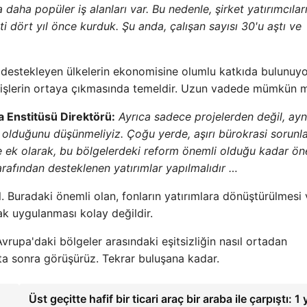
aha popüler iş alanları var. Bu nedenle, şirket yatırımcılar
i dört yıl önce kurduk. Şu anda, çalışan sayısı 30'u aştı ve
yi destekleyen ülkelerin ekonomisine olumlu katkıda bulunuyo
ışverişlerin ortaya çıkmasında temeldir. Uzun vadede mümkün 
 Enstitüsü Direktörü:
Ayrıca sadece projelerden değil, ayn
olduğunu düşünmeliyiz. Çoğu yerde, aşırı bürokrasi sorunla
ğe ek olarak, bu bölgelerdeki reform önemli olduğu kadar ön
rafından desteklenen yatırımlar yapılmalıdır …
 Buradaki önemli olan, fonların yatırımlara dönüştürülmesi 
cak uygulanması kolay değildir.
rupa'daki bölgeler arasındaki eşitsizliğin nasıl ortadan
afta sonra görüşürüz. Tekrar buluşana kadar.
Üst geçitte hafif bir ticari araç bir araba ile çarpıştı: 1 