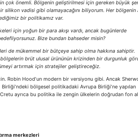
çin çok önemli. Bölgenin geliştirilmesi için gereken büyük şer
bir silikon vadisi gibi olamayacağını biliyorum. Her bölgenin
dediğimiz bir politikamız var.
keleri için yoğun bir para akışı vardı, ancak bugünlerde
hedefliyorsunuz. Bize bundan bahseder misin?
leri de mükemmel bir bütçeye sahip olma hakkına sahiptir.
ölgelerin brüt ulusal ürününün krizinden bir durgunluk gör
eyi artırmak için stratejiler geliştireceğiz.
için. Robin Hood'un modern bir versiyonu gibi. Ancak Sher
Birliği'ndeki bölgesel politikadaki Avrupa Birliği'ne yapılan
Cretu ayrıca bu politika ile zengin ülkelerin doğrudan fon al
ştırma merkezleri