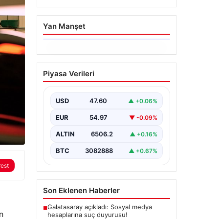
Yan Manşet
06.08.2026
Ertuğrul Özkök’ün
Piyasa Verileri
Hakaret İddialarına İfade
Verme Süreci
USD
47.60
▲ +0.06%
Ünlü gazeteci ve yazar Ertuğrul
Özkök, Cumhurbaşkanına hakaret
EUR
54.97
▼ -0.09%
iddialarıyla yürütülen soruşturma
kapsamında İstanbul Adalet…
ALTIN
6506.2
▲ +0.16%
BTC
3082888
▲ +0.67%
rest
Son Eklenen Haberler
Galatasaray açıkladı: Sosyal medya
■
n
hesaplarına suç duyurusu!