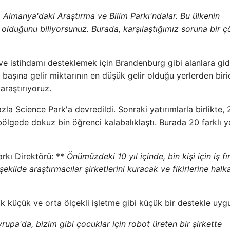
Almanya'daki Araştırma ve Bilim Parkı'ndalar. Bu ülkenin
 olduğunu biliyorsunuz. Burada, karşılaştığımız soruna bir 
ve istihdamı desteklemek için Brandenburg gibi alanlara gid
 başına gelir miktarının en düşük gelir olduğu yerlerden biri
araştırıyoruz.
la Science Park'a devredildi. Sonraki yatırımlarla birlikte, 
 bölgede dokuz bin öğrenci kalabalıklaştı. Burada 20 farklı y
rkı Direktörü: **
Önümüzdeki 10 yıl içinde, bin kişi için iş fır
kilde araştırmacılar şirketlerini kuracak ve fikirlerine halk
k küçük ve orta ölçekli işletme gibi küçük bir destekle uyg
rupa'da, bizim gibi çocuklar için robot üreten bir şirkette