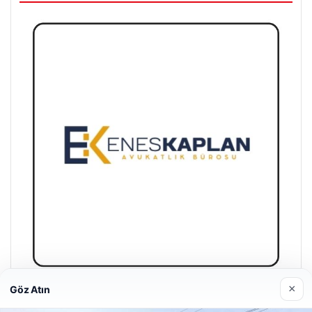
×
Göz Atın
Enes Kaplan Avukatlık Bürosu