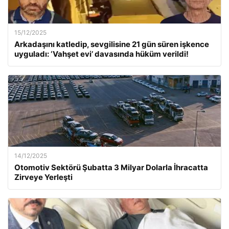
15/12/2025
Arkadaşını katledip, sevgilisine 21 gün süren işkence
uyguladı: ‘Vahşet evi’ davasında hüküm verildi!
14/12/2025
Otomotiv Sektörü Şubatta 3 Milyar Dolarla İhracatta
Zirveye Yerleşti