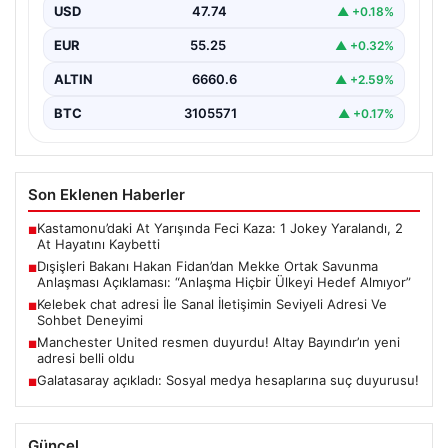
USD
47.74
▲ +0.18%
Dışişleri Bakanı Hakan Fidan, Mekke Ortak Savunma
Anlaşması hakkında önemli değerlendirmelerde
EUR
55.25
▲ +0.32%
bulundu. Bakan Fidan,…
ALTIN
6660.6
▲ +2.59%
BTC
3105571
▲ +0.17%
Son Eklenen Haberler
Kastamonu’daki At Yarışında Feci Kaza: 1 Jokey Yaralandı, 2
■
At Hayatını Kaybetti
Dışişleri Bakanı Hakan Fidan’dan Mekke Ortak Savunma
■
Anlaşması Açıklaması: “Anlaşma Hiçbir Ülkeyi Hedef Almıyor”
Kelebek chat adresi İle Sanal İletişimin Seviyeli Adresi Ve
■
Sohbet Deneyimi
Manchester United resmen duyurdu! Altay Bayındır’ın yeni
■
adresi belli oldu
Galatasaray açıkladı: Sosyal medya hesaplarına suç duyurusu!
■
Güncel