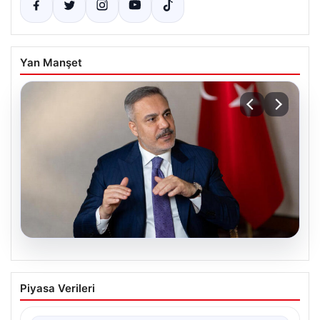
Yan Manşet
08.08.2026
Dışişleri Bakanı Hakan Fidan’dan Mekke
Piyasa Verileri
Ortak Savunma Anlaşması Açıklaması:
“Anlaşma Hiçbir Ülkeyi Hedef Almıyor”