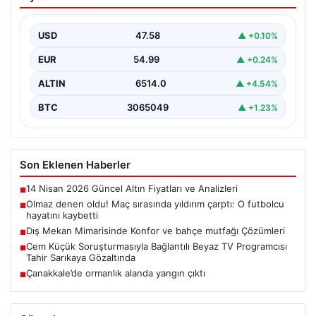
yıldırım çarptı: O futbolcu hayatını
kaybetti
USD
47.58
▲ +0.10%
EUR
54.99
▲ +0.24%
ALTIN
6514.0
▲ +4.54%
BTC
3065049
▲ +1.23%
Son Eklenen Haberler
14 Nisan 2026 Güncel Altın Fiyatları ve Analizleri
■
Olmaz denen oldu! Maç sırasında yıldırım çarptı: O futbolcu
■
hayatını kaybetti
Dış Mekan Mimarisinde Konfor ve bahçe mutfağı Çözümleri
■
Cem Küçük Soruşturmasıyla Bağlantılı Beyaz TV Programcısı
■
Tahir Sarıkaya Gözaltında
Çanakkale’de ormanlık alanda yangın çıktı
■