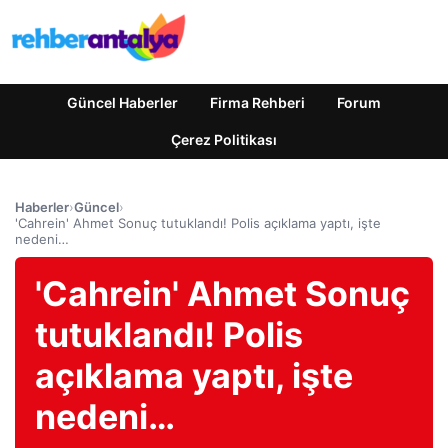
Güncel Haberler
Firma Rehberi
Forum
Çerez Politikası
Haberler
›
Güncel
›
'Cahrein' Ahmet Sonuç tutuklandı! Polis açıklama yaptı, işte
nedeni…
'Cahrein' Ahmet Sonuç
tutuklandı! Polis
açıklama yaptı, işte
nedeni…