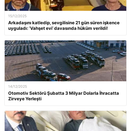
15/12/2025
Arkadaşını katledip, sevgilisine 21 gün süren işkence
uyguladı: ‘Vahşet evi’ davasında hüküm verildi!
14/12/2025
Otomotiv Sektörü Şubatta 3 Milyar Dolarla İhracatta
Zirveye Yerleşti