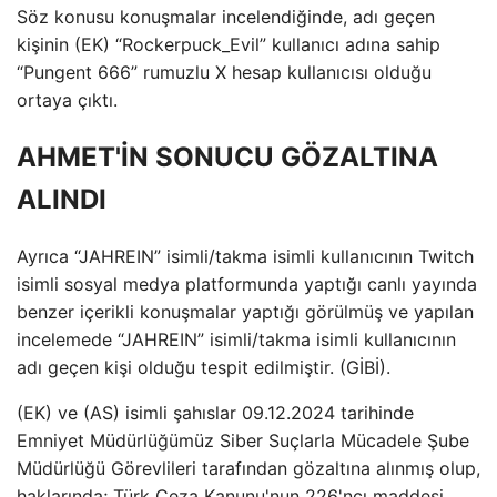
Söz konusu konuşmalar incelendiğinde, adı geçen
kişinin (EK) “Rockerpuck_Evil” kullanıcı adına sahip
“Pungent 666” rumuzlu X hesap kullanıcısı olduğu
ortaya çıktı.
AHMET'İN SONUCU GÖZALTINA
ALINDI
Ayrıca “JAHREIN” isimli/takma isimli kullanıcının Twitch
isimli sosyal medya platformunda yaptığı canlı yayında
benzer içerikli konuşmalar yaptığı görülmüş ve yapılan
incelemede “JAHREIN” isimli/takma isimli kullanıcının
adı geçen kişi olduğu tespit edilmiştir. (GİBİ).
(EK) ve (AS) isimli şahıslar 09.12.2024 tarihinde
Emniyet Müdürlüğümüz Siber Suçlarla Mücadele Şube
Müdürlüğü Görevlileri tarafından gözaltına alınmış olup,
haklarında; Türk Ceza Kanunu'nun 226'ncı maddesi