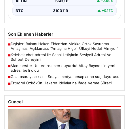
ALTIN
6660.6
▲ +2.59%
BTC
3100119
▲ +0.17%
Son Eklenen Haberler
Dışişleri Bakanı Hakan Fidan’dan Mekke Ortak Savunma
■
Anlaşması Açıklaması: “Anlaşma Hiçbir Ülkeyi Hedef Almıyor”
Kelebek chat adresi İle Sanal İletişimin Seviyeli Adresi Ve
■
Sohbet Deneyimi
Manchester United resmen duyurdu! Altay Bayındır’ın yeni
■
adresi belli oldu
Galatasaray açıkladı: Sosyal medya hesaplarına suç duyurusu!
■
Ertuğrul Özkök’ün Hakaret İddialarına İfade Verme Süreci
■
Güncel