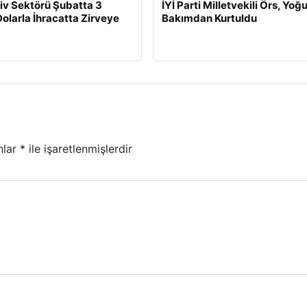
v Sektörü Şubatta 3
İYİ Parti Milletvekili Örs, Yoğ
Dolarla İhracatta Zirveye
Bakımdan Kurtuldu
nlar
*
ile işaretlenmişlerdir