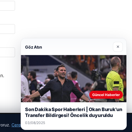
×
Göz Atın
n.
Güncel Haberler
Son Dakika Spor Haberleri | Okan Buruk'un
Transfer Bildirgesi! Öncelik duyuruldu
03/08/2025
ıyoruz.
Çerez Politikamız
Reddet
Kabul Et