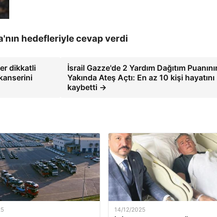
'nın hedefleriyle cevap verdi
er dikkatli
İsrail Gazze'de 2 Yardım Dağıtım Puanını
kanserini
Yakında Ateş Açtı: En az 10 kişi hayatını
kaybetti →
25
14/12/2025