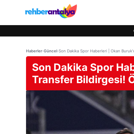
Haberler
›
Güncel
›
Son Dakika Spor Haberleri | Okan Buruk'u
Son Dakika Spor Hab
Transfer Bildirgesi!