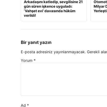
Arkadaşını katledip, sevgilisine 21
Otomoti
gün süren işkence uyguladı:
Milyar 
‘Vahşet evi’ davasında hüküm
Yerleşti
verildi!
Bir yanıt yazın
E-posta adresiniz yayınlanmayacak.
Gerekli ala
Yorum
*
Ad
*