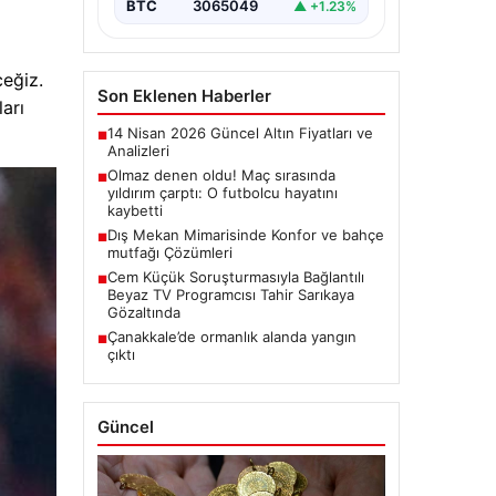
BTC
3065049
▲ +1.23%
eğiz.
Son Eklenen Haberler
arı
14 Nisan 2026 Güncel Altın Fiyatları ve
■
Analizleri
Olmaz denen oldu! Maç sırasında
■
yıldırım çarptı: O futbolcu hayatını
kaybetti
Dış Mekan Mimarisinde Konfor ve bahçe
■
mutfağı Çözümleri
Cem Küçük Soruşturmasıyla Bağlantılı
■
Beyaz TV Programcısı Tahir Sarıkaya
Gözaltında
Çanakkale’de ormanlık alanda yangın
■
çıktı
Güncel