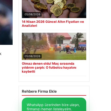
05/08/2026
14 Nisan 2026 Güncel Altın Fiyatları ve
Analizleri
k
05/08/2026
Olmaz denen oldu! Maç sırasında
yıldırım çarptı: O futbolcu hayatını
kaybetti
Rehbere Firma Ekle
WhatsApp üzerinden bize ulaşın,
firmanızı hemen listeleyelim.