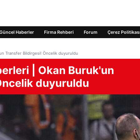
Güncel Haberler
Firma Rehberi
Forum
Çerez Politikas
n Transfer Bildirgesi! Öncelik duyuruldu
erleri | Okan Buruk'un
 Öncelik duyuruldu