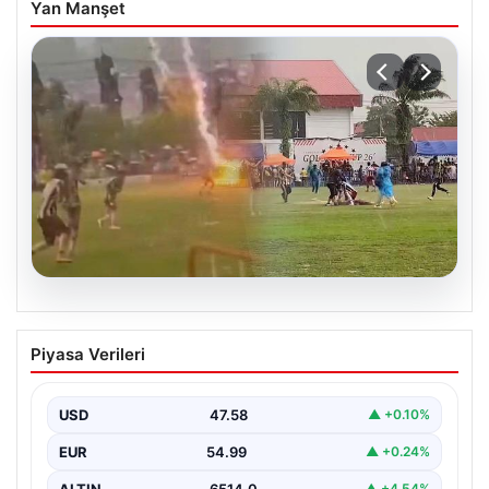
Yan Manşet
05.08.2026
Olmaz denen oldu! Maç sırasında
Piyasa Verileri
yıldırım çarptı: O futbolcu hayatını
kaybetti
USD
47.58
▲ +0.10%
EUR
54.99
▲ +0.24%
ALTIN
6514.0
▲ +4.54%