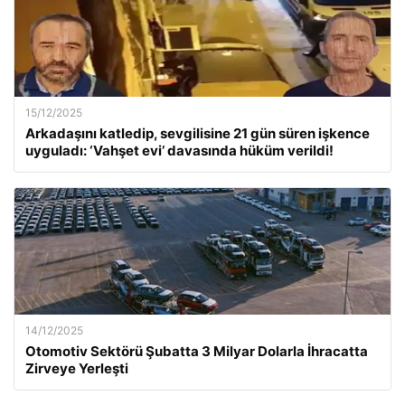
15/12/2025
Arkadaşını katledip, sevgilisine 21 gün süren işkence
uyguladı: ‘Vahşet evi’ davasında hüküm verildi!
14/12/2025
Otomotiv Sektörü Şubatta 3 Milyar Dolarla İhracatta
Zirveye Yerleşti