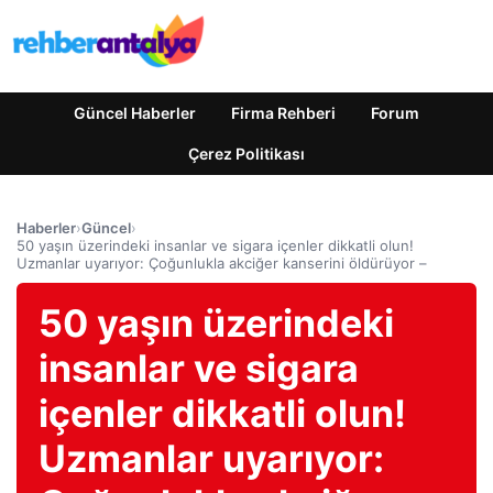
Güncel Haberler
Firma Rehberi
Forum
Çerez Politikası
Haberler
›
Güncel
›
50 yaşın üzerindeki insanlar ve sigara içenler dikkatli olun!
Uzmanlar uyarıyor: Çoğunlukla akciğer kanserini öldürüyor –
50 yaşın üzerindeki
insanlar ve sigara
içenler dikkatli olun!
Uzmanlar uyarıyor: