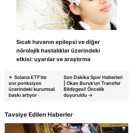
Sıcak havanın epilepsi ve diğer
nörolojik hastalıklar üzerindeki
etkisi: uyarılar ve araştırma
← Solana ETF'de
Son Dakika Spor Haberleri
sıvı ponksiyon
| Okan Buruk'un Transfer
üzerindeki kurumsal
Bildirgesi! Öncelik
baskı artıyor
duyuruldu →
Tavsiye Edilen Haberler