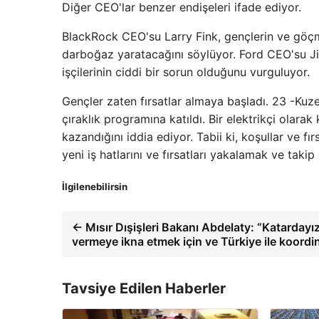
Diğer CEO'lar benzer endişeleri ifade ediyor.
BlackRock CEO'su Larry Fink, gençlerin ve göçme
darboğaz yaratacağını söylüyor. Ford CEO'su Jim 
işçilerinin ciddi bir sorun olduğunu vurguluyor.
Gençler zaten fırsatlar almaya başladı. 23 -Kuze
çıraklık programına katıldı. Bir elektrikçi olara
kazandığını iddia ediyor. Tabii ki, koşullar ve f
yeni iş hatlarını ve fırsatları yakalamak ve taki
İlgilenebilirsin
← Mısır Dışişleri Bakanı Abdelaty: “Katardayı
vermeye ikna etmek için ve Türkiye ile koord
Tavsiye Edilen Haberler