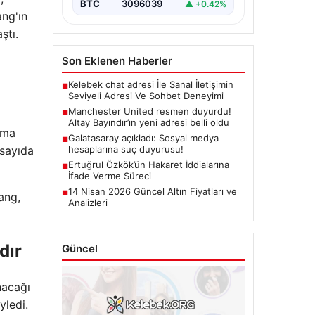
BTC
3096039
▲ +0.42%
ang'ın
ştı.
Son Eklenen Haberler
Kelebek chat adresi İle Sanal İletişimin
■
Seviyeli Adresi Ve Sohbet Deneyimi
Manchester United resmen duyurdu!
■
Altay Bayındır’ın yeni adresi belli oldu
lma
Galatasaray açıkladı: Sosyal medya
■
 sayıda
hesaplarına suç duyurusu!
Ertuğrul Özkök’ün Hakaret İddialarına
■
İfade Verme Süreci
14 Nisan 2026 Güncel Altın Fiyatları ve
■
ang,
Analizleri
dır
Güncel
unacağı
yledi.