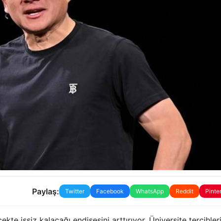
Paylaş:
Twitter
Facebook
WhatsApp
Reddit
Pinte
kte işsiz kalacağı endişesini arttırıyor. Üniversite tercihleri