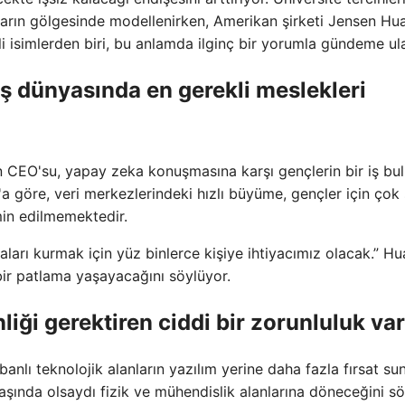
aların gölgesinde modellenirken, Amerikan şirketi Jensen Hu
isimlerden biri, bu anlamda ilginç bir yorumla gündeme ula
 dünyasında en gerekli meslekleri
CEO'su, yapay zeka konuşmasına karşı gençlerin bir iş bu
g'a göre, veri merkezlerindeki hızlı büyüme, gençler için çok
hmin edilmemektedir.
aları kurmak için yüz binlerce kişiye ihtiyacımız olacak.” Hu
ir patlama yaşayacağını söylüyor.
iği gerektiren ciddi bir zorunluluk var
tabanlı teknolojik alanların yazılım yerine daha fazla fırsat s
ında olsaydı fizik ve mühendislik alanlarına döneceğini sö