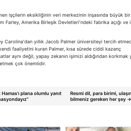
n işçilerin eksikliğinin veri merkezinin inşasında büyük bir
Farley, Amerika Birleşik Devletleri'ndeki fabrika açığı ve 
y Carolina'dan yıllık Jacob Palmer üniversiteyi tercih etme
k kendi faaliyetini kuran Palmer, kısa sürede ciddi kazanç
ırsatlar aynı değil, yapay zekanın işimizi aldığından korkmak 
p etmek çok önemlidir.
z Hamas'ı plana olumlu yanıt
Resmi dil, para birimi, ulaş
inasyondayız”
bilmeniz gereken her şey 