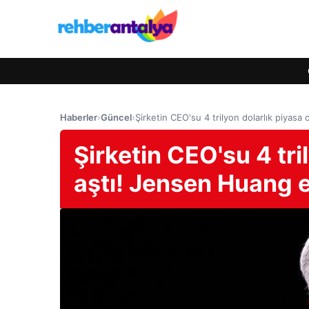
Haberler
›
Güncel
›
Şirketin CEO'su 4 trilyon dolarlık piyas
Şirketin CEO'su 4 tri
aştı! Jensen Huang e