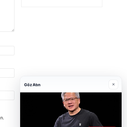
×
Göz Atın
n.