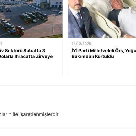
25
14/12/2025
v Sektörü Şubatta 3
İYİ Parti Milletvekili Örs, Yoğ
Dolarla İhracatta Zirveye
Bakımdan Kurtuldu
nlar
*
ile işaretlenmişlerdir