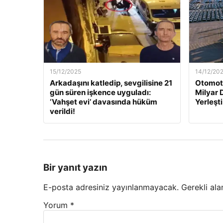
15/12/2025
14/12/20
Arkadaşını katledip, sevgilisine 21
Otomoti
gün süren işkence uyguladı:
Milyar 
‘Vahşet evi’ davasında hüküm
Yerleşti
verildi!
Bir yanıt yazın
E-posta adresiniz yayınlanmayacak.
Gerekli ala
Yorum
*