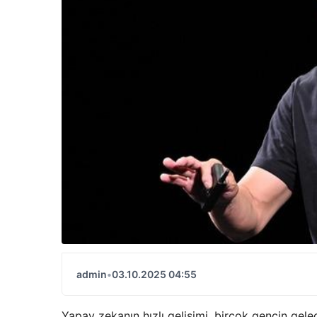
admin
•
03.10.2025 04:55
Yapay zekanın hızlı gelişimi, birçok gencin gelece