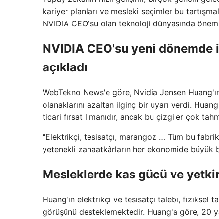
kariyer planları ve mesleki seçimler bu tartışm
NVIDIA CEO'su olan teknoloji dünyasında önemli 
NVIDIA CEO'su yeni dönemde iş
açıkladı
WebTekno News'e göre, Nvidia Jensen Huang'ın 
olanaklarını azaltan ilginç bir uyarı verdi. Huan
ticari fırsat limanıdır, ancak bu çizgiler çok ta
“Elektrikçi, tesisatçı, marangoz … Tüm bu fabrik
yetenekli zanaatkârların her ekonomide büyük b
Mesleklerde kas gücü ve yetkinl
Huang'ın elektrikçi ve tesisatçı talebi, fiziksel 
görüşünü desteklemektedir. Huang'a göre, 20 yaş