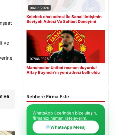
08/08/2026
Kelebek chat adresi İle Sanal İletişimin
Seviyeli Adresi Ve Sohbet Deneyimi
inşaat
di ve
yerine,
07/08/2026
Manchester United resmen duyurdu!
Altay Bayındır’ın yeni adresi belli oldu
ım ve
Rehbere Firma Ekle
→
WhatsApp üzerinden bize ulaşın,
firmanızı hemen listeleyelim.
WhatsApp Mesaj