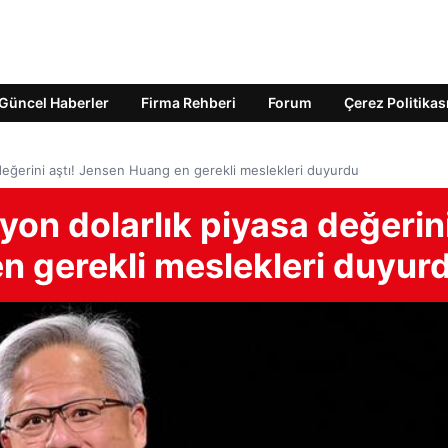
Güncel Haberler
Firma Rehberi
Forum
Çerez Politikas
a değerini aştı! Jensen Huang en gerekli meslekleri duyurdu
lyon dolarlık piyasa değerin
n gerekli meslekleri duyur