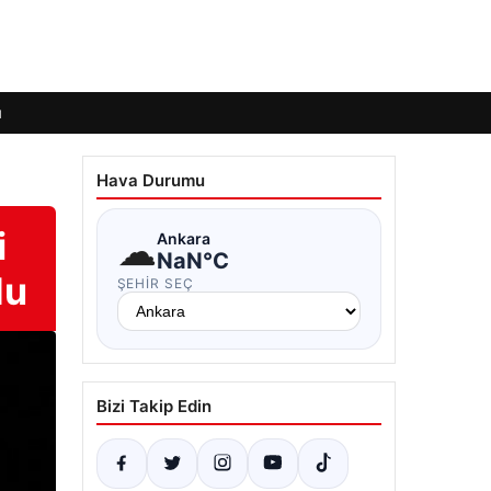
ı
Hava Durumu
i
☁
Ankara
NaN°C
du
ŞEHIR SEÇ
Bizi Takip Edin