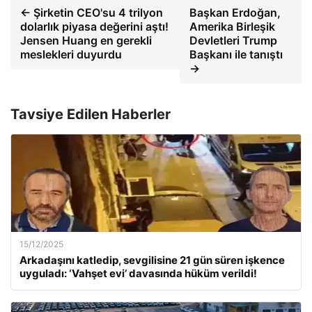
← Şirketin CEO'su 4 trilyon
Başkan Erdoğan,
dolarlık piyasa değerini aştı!
Amerika Birleşik
Jensen Huang en gerekli
Devletleri Trump
meslekleri duyurdu
Başkanı ile tanıştı
→
Tavsiye Edilen Haberler
15/12/2025
Arkadaşını katledip, sevgilisine 21 gün süren işkence
uyguladı: ‘Vahşet evi’ davasında hüküm verildi!