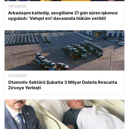
15/12/2025
Arkadaşını katledip, sevgilisine 21 gün süren işkence
uyguladı: ‘Vahşet evi’ davasında hüküm verildi!
14/12/2025
Otomotiv Sektörü Şubatta 3 Milyar Dolarla İhracatta
Zirveye Yerleşti