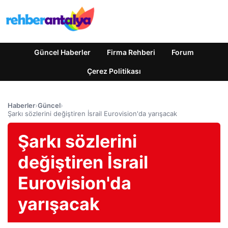
Güncel Haberler
Firma Rehberi
Forum
Çerez Politikası
Haberler
›
Güncel
›
Şarkı sözlerini değiştiren İsrail Eurovision'da yarışacak
Şarkı sözlerini
değiştiren İsrail
Eurovision'da
yarışacak