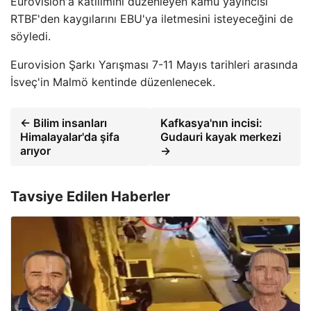
Eurovision'a katılımını düzenleyen kamu yayıncısı
RTBF'den kaygılarını EBU'ya iletmesini isteyeceğini de
söyledi.
Eurovision Şarkı Yarışması 7-11 Mayıs tarihleri ​​arasında
İsveç'in Malmö kentinde düzenlenecek.
← Bilim insanları
Kafkasya'nın incisi:
Himalayalar'da şifa
Gudauri kayak merkezi
arıyor
→
Tavsiye Edilen Haberler