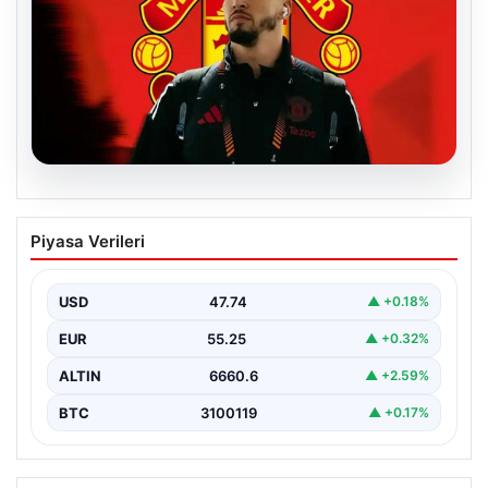
07.08.2026
Manchester United resmen duyurdu!
Piyasa Verileri
Altay Bayındır’ın yeni adresi belli oldu
USD
47.74
▲ +0.18%
EUR
55.25
▲ +0.32%
ALTIN
6660.6
▲ +2.59%
BTC
3100119
▲ +0.17%