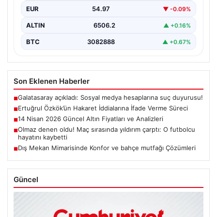
EUR
54.97
▼ -0.09%
ALTIN
6506.2
▲ +0.16%
BTC
3082888
▲ +0.67%
Son Eklenen Haberler
Galatasaray açıkladı: Sosyal medya hesaplarına suç duyurusu!
■
Ertuğrul Özkök’ün Hakaret İddialarına İfade Verme Süreci
■
14 Nisan 2026 Güncel Altın Fiyatları ve Analizleri
■
Olmaz denen oldu! Maç sırasında yıldırım çarptı: O futbolcu
■
hayatını kaybetti
Dış Mekan Mimarisinde Konfor ve bahçe mutfağı Çözümleri
■
Güncel