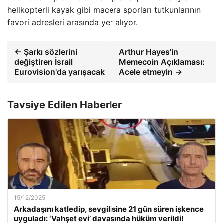
helikopterli kayak gibi macera sporları tutkunlarının
favori adresleri arasında yer alıyor.
← Şarkı sözlerini
Arthur Hayes'in
değiştiren İsrail
Memecoin Açıklaması:
Eurovision'da yarışacak
Acele etmeyin →
Tavsiye Edilen Haberler
15/12/2025
Arkadaşını katledip, sevgilisine 21 gün süren işkence
uyguladı: ‘Vahşet evi’ davasında hüküm verildi!