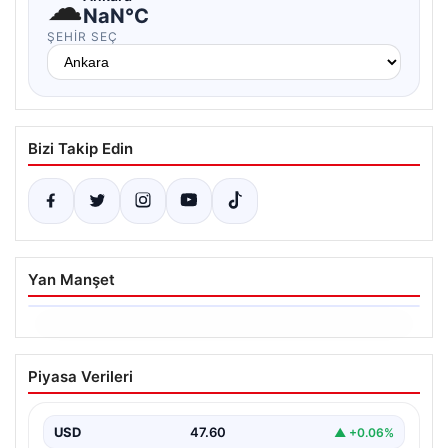
☁
NaN°C
ŞEHIR SEÇ
Bizi Takip Edin
Yan Manşet
06.08.2026
Ertuğrul Özkök’ün Hakaret İddialarına
Piyasa Verileri
İfade Verme Süreci
Ünlü gazeteci ve yazar Ertuğrul Özkök,
Cumhurbaşkanına hakaret iddialarıyla yürütülen
USD
47.60
▲ +0.06%
soruşturma kapsamında İstanbul Adalet…