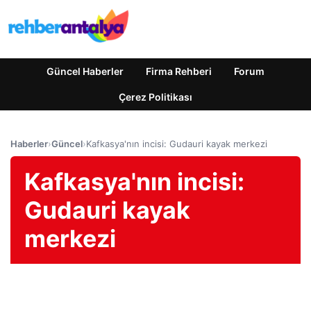
Güncel Haberler
Firma Rehberi
Forum
Çerez Politikası
Haberler
›
Güncel
›
Kafkasya'nın incisi: Gudauri kayak merkezi
Kafkasya'nın incisi:
Gudauri kayak
merkezi