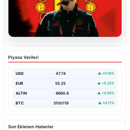
07.08.2026
Manchester United resmen duyurdu!
Piyasa Verileri
Altay Bayındır’ın yeni adresi belli oldu
USD
47.74
▲ +0.18%
EUR
55.25
▲ +0.32%
ALTIN
6660.6
▲ +2.59%
BTC
3100119
▲ +0.17%
Son Eklenen Haberler