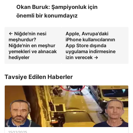
Okan Buruk: Şampiyonluk için
önemli bir konumdayız
← Niğde'nin nesi
Apple, Avrupa'daki
meşhurdur?
iPhone kullanıcılarının
Niğde'nin en meşhur
App Store dışında
yemekleri ve alınacak
uygulama indirmesine
hediyeler
izin verecek →
Tavsiye Edilen Haberler
15/12/2025