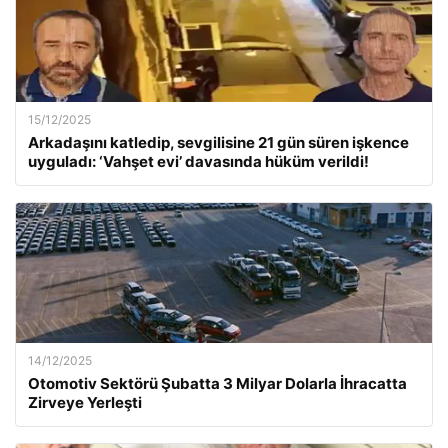
15/12/2025
Arkadaşını katledip, sevgilisine 21 gün süren işkence
uyguladı: ‘Vahşet evi’ davasında hüküm verildi!
14/12/2025
Otomotiv Sektörü Şubatta 3 Milyar Dolarla İhracatta
Zirveye Yerleşti