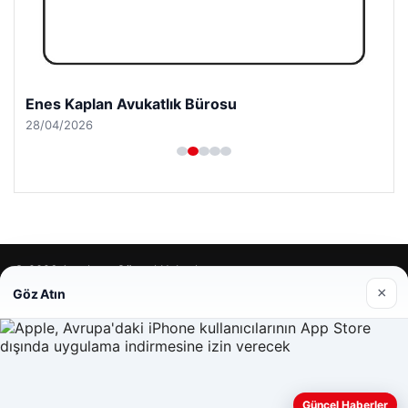
Enes Kaplan Avukatlık Bürosu
28/04/2026
© 2026 Antalya – Güncel Haberler
×
Göz Atın
lemagrup.com.tr
cio
Güncel Haberler