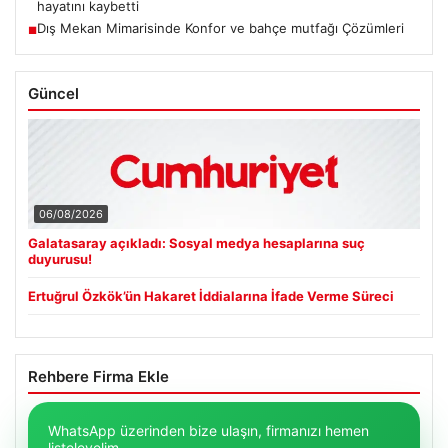
hayatını kaybetti
Dış Mekan Mimarisinde Konfor ve bahçe mutfağı Çözümleri
■
Güncel
06/08/2026
Galatasaray açıkladı: Sosyal medya hesaplarına suç
duyurusu!
Ertuğrul Özkök’ün Hakaret İddialarına İfade Verme Süreci
Rehbere Firma Ekle
WhatsApp üzerinden bize ulaşın, firmanızı hemen
listeleyelim.