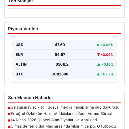
Yan Manşet
06.08.2026
Ertuğrul Özkök’ün Hakaret İddialarına
Piyasa Verileri
İfade Verme Süreci
Ünlü gazeteci ve yazar Ertuğrul Özkök,
Cumhurbaşkanına hakaret iddialarıyla yürütülen
USD
47.60
▲ +0.06%
soruşturma kapsamında İstanbul Adalet…
EUR
54.97
▼ -0.09%
ALTIN
6506.2
▲ +0.16%
BTC
3082888
▲ +0.67%
Son Eklenen Haberler
Galatasaray açıkladı: Sosyal medya hesaplarına suç duyurusu!
■
Ertuğrul Özkök’ün Hakaret İddialarına İfade Verme Süreci
■
14 Nisan 2026 Güncel Altın Fiyatları ve Analizleri
■
Olmaz denen oldu! Maç sırasında yıldırım çarptı: O futbolcu
■