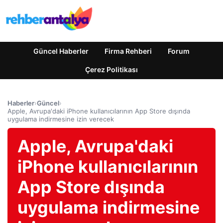
Güncel Haberler
Firma Rehberi
Forum
Çerez Politikası
Haberler
›
Güncel
›
Apple, Avrupa'daki iPhone kullanıcılarının App Store dışında
uygulama indirmesine izin verecek
Apple, Avrupa'daki
iPhone kullanıcılarının
App Store dışında
uygulama indirmesine