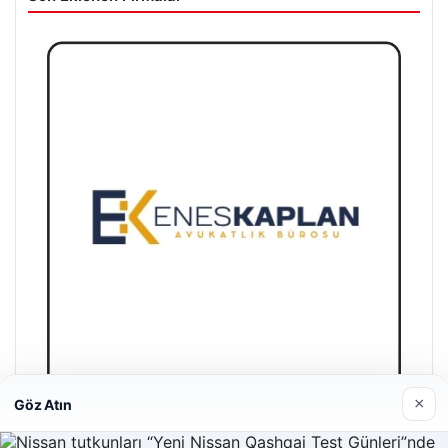
×
Göz Atın
Enes Kaplan Avukatlık Bürosu