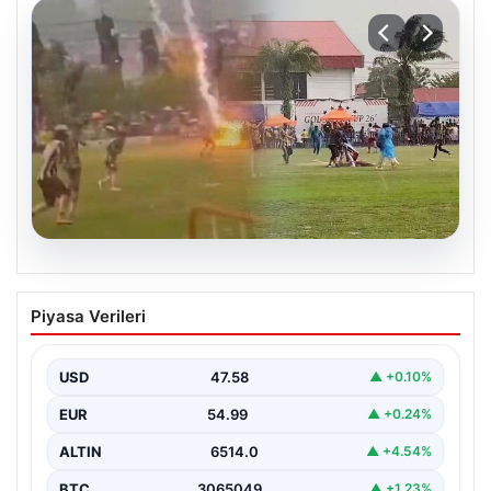
05.08.2026
Olmaz denen oldu! Maç sırasında
Piyasa Verileri
yıldırım çarptı: O futbolcu hayatını
kaybetti
USD
47.58
▲ +0.10%
EUR
54.99
▲ +0.24%
ALTIN
6514.0
▲ +4.54%
BTC
3065049
▲ +1.23%