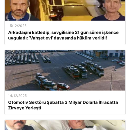
15/12/2025
Arkadaşını katledip, sevgilisine 21 gün süren işkence
uyguladı: ‘Vahşet evi’ davasında hüküm verildi!
14/12/2025
Otomotiv Sektörü Şubatta 3 Milyar Dolarla İhracatta
Zirveye Yerleşti