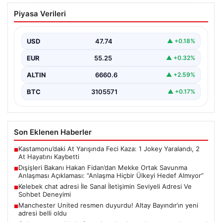
Dışişleri Bakanı Hakan Fidan’dan Mekke
Piyasa Verileri
Ortak Savunma Anlaşması Açıklaması:
“Anlaşma Hiçbir Ülkeyi Hedef Almıyor”
USD
47.74
▲ +0.18%
Dışişleri Bakanı Hakan Fidan, Mekke Ortak Savunma
Anlaşması hakkında önemli değerlendirmelerde
EUR
55.25
▲ +0.32%
bulundu. Bakan Fidan,…
ALTIN
6660.6
▲ +2.59%
BTC
3105571
▲ +0.17%
Son Eklenen Haberler
Kastamonu’daki At Yarışında Feci Kaza: 1 Jokey Yaralandı, 2
■
At Hayatını Kaybetti
Dışişleri Bakanı Hakan Fidan’dan Mekke Ortak Savunma
■
Anlaşması Açıklaması: “Anlaşma Hiçbir Ülkeyi Hedef Almıyor”
Kelebek chat adresi İle Sanal İletişimin Seviyeli Adresi Ve
■
Sohbet Deneyimi
Manchester United resmen duyurdu! Altay Bayındır’ın yeni
■
adresi belli oldu