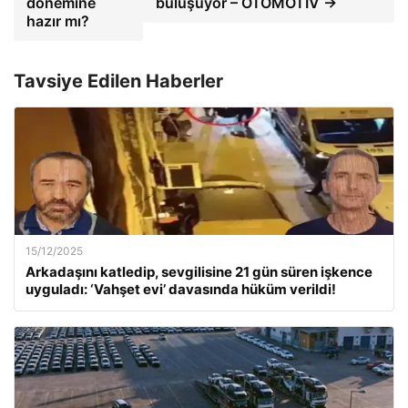
dönemine
buluşuyor – OTOMOTİV →
hazır mı?
Tavsiye Edilen Haberler
15/12/2025
Arkadaşını katledip, sevgilisine 21 gün süren işkence
uyguladı: ‘Vahşet evi’ davasında hüküm verildi!