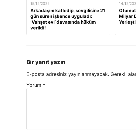
15/12/2025
14/12/20
Arkadaşını katledip, sevgilisine 21
Otomoti
gün süren işkence uyguladı:
Milyar 
‘Vahşet evi’ davasında hüküm
Yerleşti
verildi!
Bir yanıt yazın
E-posta adresiniz yayınlanmayacak.
Gerekli ala
Yorum
*