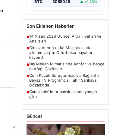
soruşturma kapsamında,…
BTC
3065049
▲ +1.23%
un
Son Eklenen Haberler
14 Nisan 2026 Güncel Altın Fiyatları ve
■
Analizleri
Olmaz denen oldu! Maç sırasında
■
yıldırım çarptı: O futbolcu hayatını
kaybetti
Dış Mekan Mimarisinde Konfor ve bahçe
■
mutfağı Çözümleri
Cem Küçük Soruşturmasıyla Bağlantılı
■
Beyaz TV Programcısı Tahir Sarıkaya
Gözaltında
Çanakkale’de ormanlık alanda yangın
■
çıktı
Güncel