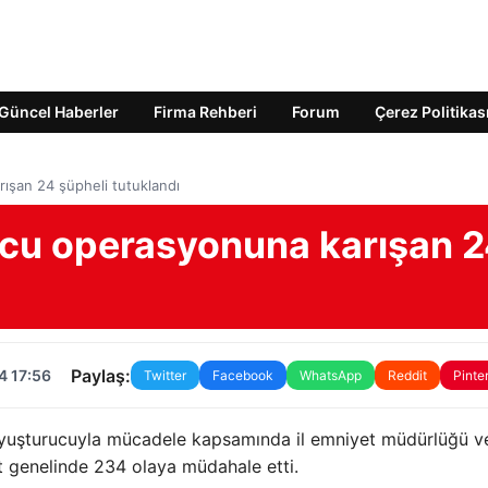
Güncel Haberler
Firma Rehberi
Forum
Çerez Politikas
ışan 24 şüpheli tutuklandı
ucu operasyonuna karışan 
Paylaş:
4 17:56
Twitter
Facebook
WhatsApp
Reddit
Pinte
uyuşturucuyla mücadele kapsamında il emniyet müdürlüğü ve
t genelinde 234 olaya müdahale etti.