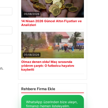
05/08/2026
14 Nisan 2026 Güncel Altın Fiyatları ve
Analizleri
05/08/2026
Olmaz denen oldu! Maç sırasında
yıldırım çarptı: O futbolcu hayatını
n.
kaybetti
Rehbere Firma Ekle
WhatsApp üzerinden bize ulaşın,
firmanızı hemen listeleyelim.