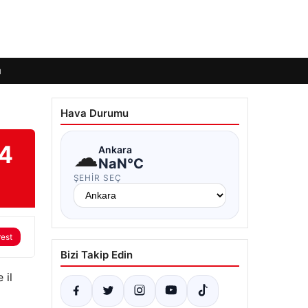
ı
Hava Durumu
24
☁
Ankara
NaN°C
ŞEHIR SEÇ
rest
Bizi Takip Edin
 il