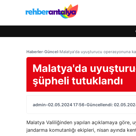
Haberler
›
Güncel
›
Malatya'da uyuşturucu operasyonuna kar
Malatya'da uyuştur
şüpheli tutuklandı
admin
•
02.05.2024 17:56
•
Güncellendi: 02.05.202
Malatya Valiliğinden yapılan açıklamaya göre, 
jandarma komutanlığı ekipleri, nisan ayında ken