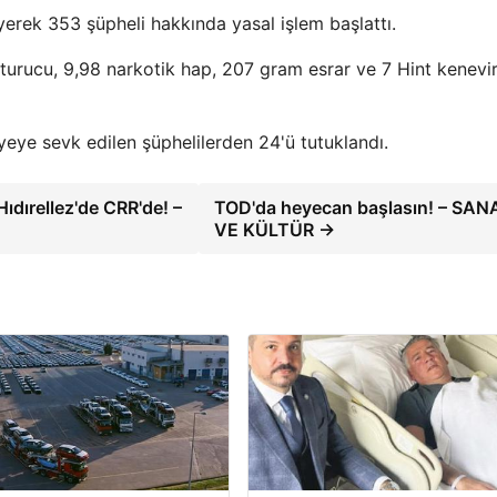
yerek 353 şüpheli hakkında yasal işlem başlattı.
urucu, 9,98 narkotik hap, 207 gram esrar ve 7 Hint kenevi
yeye sevk edilen şüphelilerden 24'ü tutuklandı.
ıdırellez'de CRR'de! –
TOD'da heyecan başlasın! – SAN
VE KÜLTÜR →