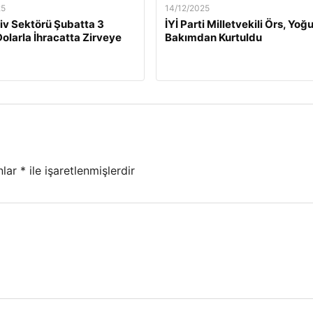
25
14/12/2025
v Sektörü Şubatta 3
İYİ Parti Milletvekili Örs, Yoğ
Dolarla İhracatta Zirveye
Bakımdan Kurtuldu
nlar
*
ile işaretlenmişlerdir