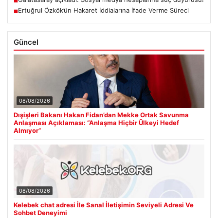
■
Ertuğrul Özkök’ün Hakaret İddialarına İfade Verme Süreci
■
Güncel
08/08/2026
Dışişleri Bakanı Hakan Fidan’dan Mekke Ortak Savunma
Anlaşması Açıklaması: “Anlaşma Hiçbir Ülkeyi Hedef
Almıyor”
08/08/2026
Kelebek chat adresi İle Sanal İletişimin Seviyeli Adresi Ve
Sohbet Deneyimi