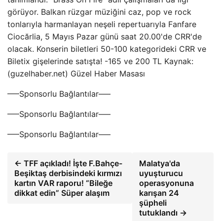
görüyor. Balkan rüzgar müziğini caz, pop ve rock
tonlarıyla harmanlayan neşeli repertuarıyla Fanfare
Ciocărlia, 5 Mayıs Pazar günü saat 20.00'de CRR'de
olacak. Konserin biletleri 50-100 kategorideki CRR ve
Biletix gişelerinde satışta! -165 ve 200 TL Kaynak:
(guzelhaber.net) Güzel Haber Masası
—–Sponsorlu Bağlantılar—–
—–Sponsorlu Bağlantılar—–
—–Sponsorlu Bağlantılar—–
← TFF açıkladı! İşte F.Bahçe-
Malatya'da
Beşiktaş derbisindeki kırmızı
uyuşturucu
kartın VAR raporu! “Bileğe
operasyonuna
dikkat edin” Süper alaşım
karışan 24
şüpheli
tutuklandı →