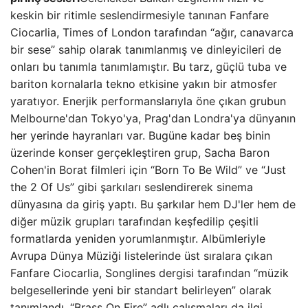
keskin bir ritimle seslendirmesiyle tanınan Fanfare
Ciocarlia, Times of London tarafından “ağır, canavarca
bir sese” sahip olarak tanımlanmış ve dinleyicileri de
onları bu tanımla tanımlamıştır. Bu tarz, güçlü tuba ve
bariton kornalarla tekno etkisine yakın bir atmosfer
yaratıyor. Enerjik performanslarıyla öne çıkan grubun
Melbourne'dan Tokyo'ya, Prag'dan Londra'ya dünyanın
her yerinde hayranları var. Bugüne kadar beş binin
üzerinde konser gerçekleştiren grup, Sacha Baron
Cohen'in Borat filmleri için “Born To Be Wild” ve “Just
the 2 Of Us” gibi şarkıları seslendirerek sinema
dünyasına da giriş yaptı. Bu şarkılar hem DJ'ler hem de
diğer müzik grupları tarafından keşfedilip çeşitli
formatlarda yeniden yorumlanmıştır. Albümleriyle
Avrupa Dünya Müziği listelerinde üst sıralara çıkan
Fanfare Ciocarlia, Songlines dergisi tarafından “müzik
belgesellerinde yeni bir standart belirleyen” olarak
tanımlandı. “Brass On Fire” adlı çalışmaları da ilgi