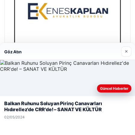
×
Göz Atın
Enes Kaplan Avukatlık Bürosu
28/04/2026
Güncel Haberler
Web sitemizi nasıl kullandığınızı daha iyi anlayabilmek,
deneyiminizi kişiselleştirmek ve geliştirmek amacıyla çerezler
Balkan Ruhunu Soluyan Pirinç Canavarları
kullanıyoruz.
Çerez Politikamız
Hıdırellez'de CRR'de! – SANAT VE KÜLTÜR
Reddet
Kabul Et
02/05/2024
© 2026 Antalya – Güncel Haberler