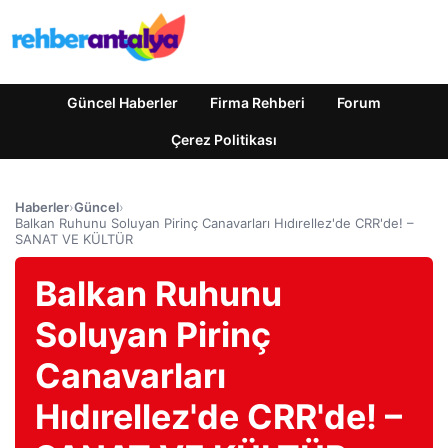
Güncel Haberler
Firma Rehberi
Forum
Çerez Politikası
Haberler
›
Güncel
›
Balkan Ruhunu Soluyan Pirinç Canavarları Hıdırellez'de CRR'de! –
SANAT VE KÜLTÜR
Balkan Ruhunu
Soluyan Pirinç
Canavarları
Hıdırellez'de CRR'de! –