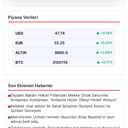
08.08.2026
Kelebek chat adresi İle Sanal İletişimin
Piyasa Verileri
Seviyeli Adresi Ve Sohbet Deneyimi
Dijital çağında bireylerin güvenli bir biçimde irtibat
kurması ciddi bir değer barındırmaktadır. Günümüzde
USD
47.74
▲ +0.18%
birçok…
EUR
55.25
▲ +0.32%
ALTIN
6660.6
▲ +2.59%
BTC
3100119
▲ +0.17%
Son Eklenen Haberler
Dışişleri Bakanı Hakan Fidan’dan Mekke Ortak Savunma
■
Anlaşması Açıklaması: “Anlaşma Hiçbir Ülkeyi Hedef Almıyor”
Kelebek chat adresi İle Sanal İletişimin Seviyeli Adresi Ve
■
Sohbet Deneyimi
Manchester United resmen duyurdu! Altay Bayındır’ın yeni
■
adresi belli oldu
Galatasaray açıkladı: Sosyal medya hesaplarına suç duyurusu!