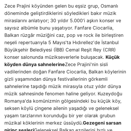
Zece Prajini köyünden gelen bu eşsiz grup, Osmanlı
döneminde geliştirdiklerini söyledikleri bakır müzik
miraslarını anlatıyor; 30 yıldır 5.000'i aşkın konser ve
sayısız albümle bunu yaşatıyor. Fanfare Ciocarlia,
Balkan rüzgâr müziğini caz, pop ve rock ile birleştiren
neşeli repertuarıyla 5 Mayıs'ta Hıdırellez'de İstanbul
Büyükşehir Belediyesi (İBB) Cemal Reşit Rey (CRR)
konser salonunda müzikseverlerle buluşacak.
Küçük
köyden dünya sahnelerine
Zece Prajini'nin sisli
vadilerinden doğan Fanfare Ciocarlia, Balkan köylerinin
gizli yaşamından dünya festivallerinin görkemli
sahnelerine taşıdığı müzik mirasıyla otuz yıldır dünya
müzik sahnesinde fenomen haline geliyor. Kuzeydoğu
Romanya'da komünizmin gölgesindeki bu küçük köy,
seksen köylü çingene ailenin yaşadığı ve geleneksel
yaşam tarzlarının korunduğu bir yer olarak grubun
müzikal köklerinin merkez üssüydü.
Gezegeni sarsan
pirinç sesleri
Geleneksel Balkan ezgilerini hızlı ve