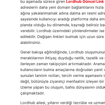
bu aşamada sürece giren
Lordhub Güncel Link
adreslerin daha yeni domain bağlantılarını hızla 
ağına yakalanmamak adına daima an resmi adrest
sayesinde kullanıcıyı aradığı platforma daha e
planda olduğu bu dönemde, kaynağı belirsiz bağl
verebilir. Lordhub üzerindeki yönlendirmeler ise
edilebilir. Değişen linkleri bulmak için uzun s
alabilirsiniz.
Genel bakışa eğilindiğinde, Lordhub oluşumunun 
meraklılarının ihtiyaç duyduğu netlik, tazelik ve
ilerleyen zaman takipçisini artırmaktadır. Aram
kullanıcıların bulma amaçlarına doğrudan yanıt ve
sunulan tanıtım notları, tercih verme aşamasını
değil, bütünüyle ziyaretçi menfaatini izleyen bir
izleme yapan bu oluşum, bahis dünyasının olduk
çalışmaktadır.
Lordhub ailesi, yılların verdiği tecrübe ve uzm