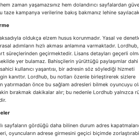
lde hem zaman yaşamazsınız hem dolandırıcı sayfalardan güv
 taze kampanya verilerine bakış bakmanız lehine sayılacakt
irme
aksadıyla oldukça elzem husus korunmadır. Yasal ve denet
arasal adımların hızlı akması anlamına varmaktadır. Lordhub,
rt süreçlerinden geçirmektedir. Lisans detayları geçerli ol
ekilde yer bulamaz. Bahisçilerin yürüttüğü paylaşımlar dahi
sahici kullanıcı yaşantısı, bir adresin söz söylediği hizmeti
in kanıttır. Lordhub, bu notları özenle birleştirerek sizlere
 fon yatırmadan önce bu sağlam adresleri bilmek oyuncuyu ol
akin bırakmak dakikalar alır; bu nedenle Lordhub yalnızca r
ir.
eler
ı sayfaların gördüğü daha bilinen durum adres kapatmalarıd
eri, oyuncuların adrese girmesini geçici biçimde zorlaştırabili