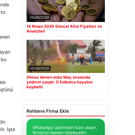
ende
ır.
05/08/2026
14 Nisan 2026 Güncel Altın Fiyatları ve
Analizleri
lenen
mayan
 bu
05/08/2026
Olmaz denen oldu! Maç sırasında
ası
yıldırım çarptı: O futbolcu hayatını
kaybetti
üştünü
Rehbere Firma Ekle
ır.
WhatsApp üzerinden bize ulaşın,
r. İşte
firmanızı hemen listeleyelim.