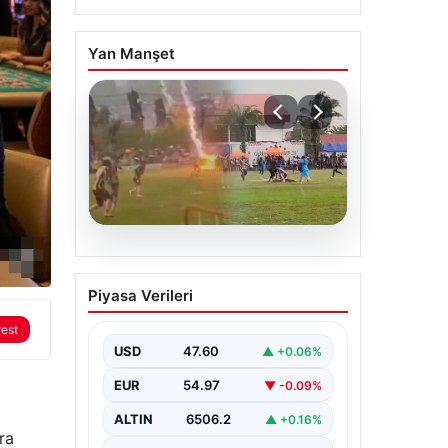
Yan Manşet
05.08.2026
Olmaz denen oldu! Maç
Piyasa Verileri
sırasında yıldırım çarptı:
O futbolcu hayatını
rest
kaybetti
USD
47.60
▲ +0.06%
EUR
54.97
▼ -0.09%
ALTIN
6506.2
▲ +0.16%
ra