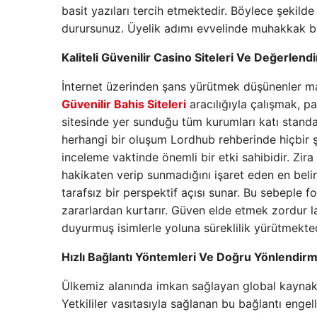
basit yazıları tercih etmektedir. Böylece şeki
durursunuz. Üyelik adımı evvelinde muhakkak bu
Kaliteli Güvenilir Casino Siteleri Ve Değerlend
İnternet üzerinden şans yürütmek düşünenler m
Güvenilir Bahis Siteleri
aracılığıyla çalışmak, p
sitesinde yer sunduğu tüm kurumları katı standa
herhangi bir oluşum Lordhub rehberinde hiçbir ş
inceleme vaktinde önemli bir etki sahibidir. Zira 
hakikaten verip sunmadığını işaret eden en belirg
tarafsız bir perspektif açısı sunar. Bu sebeple
zararlardan kurtarır. Güven elde etmek zordur l
duyurmuş isimlerle yoluna süreklilik yürütmekted
Hızlı Bağlantı Yöntemleri Ve Doğru Yönlendirm
Ülkemiz alanında imkan sağlayan global kaynakl
Yetkililer vasıtasıyla sağlanan bu bağlantı engell