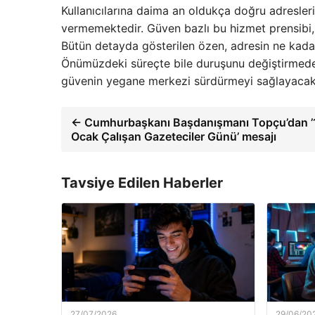
Kullanıcılarına daima an oldukça doğru adresler
vermemektedir. Güven bazlı bu hizmet prensibi,
Bütün detayda gösterilen özen, adresin ne kadar
Önümüzdeki süreçte bile duruşunu değiştirmede
güvenin yegane merkezi sürdürmeyi sağlayacakt
← Cumhurbaşkanı Başdanışmanı Topçu’dan ’
Ocak Çalışan Gazeteciler Günü’ mesajı
Tavsiye Edilen Haberler
27/07/2026
29/06/20