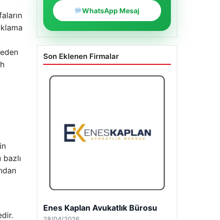
WhatsApp Mesaj
faların
ıklama
neden
Son Eklenen Firmalar
ih
in
 bazlı
ından
Enes Kaplan Avukatlık Bürosu
dir.
28/04/2026