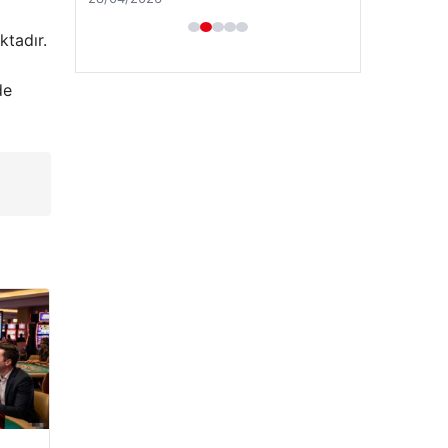
ktadır.
de