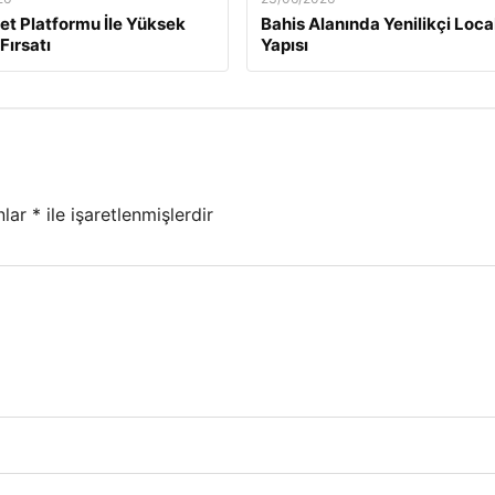
t Platformu İle Yüksek
Bahis Alanında Yenilikçi Loc
Fırsatı
Yapısı
nlar
*
ile işaretlenmişlerdir