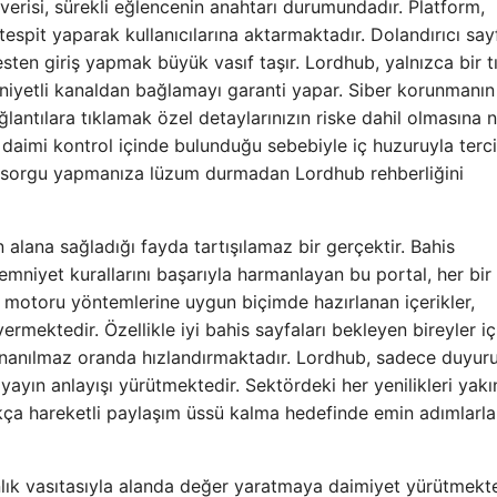
verisi, sürekli eğlencenin anahtarı durumundadır. Platform,
tespit yaparak kullanıcılarına aktarmaktadır. Dolandırıcı say
en giriş yapmak büyük vasıf taşır. Lordhub, yalnızca bir t
mniyetli kanaldan bağlamayı garanti yapar. Siber korunmanın
antılara tıklamak özel detaylarınızın riske dahil olmasına 
 daimi kontrol içinde bulunduğu sebebiyle iç huzuruyla terc
üre sorgu yapmanıza lüzum durmadan Lordhub rehberliğini
alana sağladığı fayda tartışılamaz bir gerçektir. Bahis
 emniyet kurallarını başarıyla harmanlayan bu portal, her bir
a motoru yöntemlerine uygun biçimde hazırlanan içerikler,
rmektedir. Özellikle iyi bahis sayfaları bekleyen bireyler iç
 inanılmaz oranda hızlandırmaktadır. Lordhub, sadece duyuru
 yayın anlayışı yürütmektedir. Sektördeki her yenilikleri yak
ça hareketli paylaşım üssü kalma hedefinde emin adımlarla
anlık vasıtasıyla alanda değer yaratmaya daimiyet yürütmekte