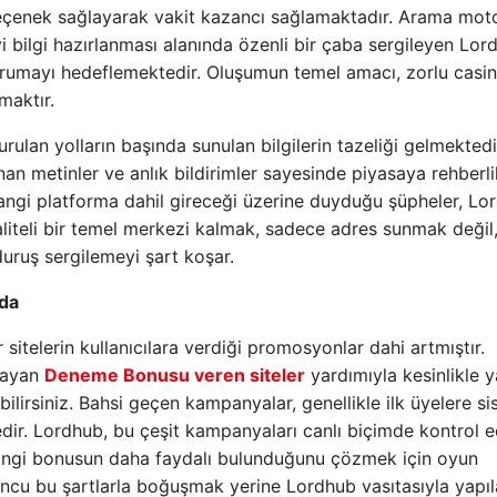
ı seçenek sağlayarak vakit kazancı sağlamaktadır. Arama mot
yi bilgi hazırlanması alanında özenli bir çaba sergileyen Lor
orumayı hedeflemektedir. Oluşumun temel amacı, zorlu casi
maktır.
rulan yolların başında sunulan bilgilerin tazeliği gelmektedi
n metinler ve anlık bildirimler sayesinde piyasaya rehberli
hangi platforma dahil gireceği üzerine duyduğu şüpheler, Lo
aliteli bir temel merkezi kalmak, sadece adres sunmak değil,
duruş sergilemeyi şart koşar.
nda
itelerin kullanıcılara verdiği promosyonlar dahi artmıştır.
playan
Deneme Bonusu veren siteler
yardımıyla kesinlikle y
irsiniz. Bahsi geçen kampanyalar, genellikle ilk üyelere si
dir. Lordhub, bu çeşit kampanyaları canlı biçimde kontrol 
. Hangi bonusun daha faydalı bulunduğunu çözmek için oyun
uncu bu şartlarla boğuşmak yerine Lordhub vasıtasıyla yapı