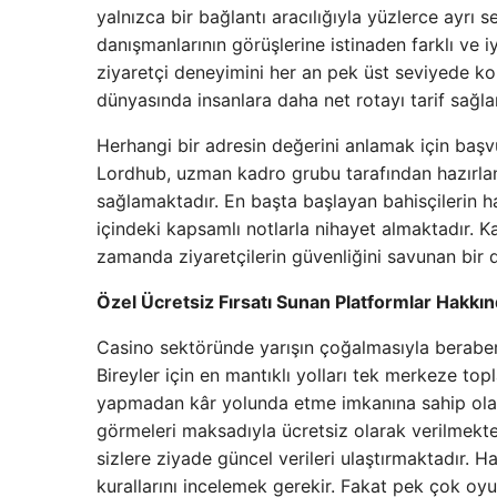
yalnızca bir bağlantı aracılığıyla yüzlerce ayr
danışmanlarının görüşlerine istinaden farklı ve i
ziyaretçi deneyimini her an pek üst seviyede k
dünyasında insanlara daha net rotayı tarif sağla
Herhangi bir adresin değerini anlamak için başvu
Lordhub, uzman kadro grubu tarafından hazırlana
sağlamaktadır. En başta başlayan bahisçilerin 
içindeki kapsamlı notlarla nihayet almaktadır. K
zamanda ziyaretçilerin güvenliğini savunan bir 
Özel Ücretsiz Fırsatı Sunan Platformlar Hakkı
Casino sektöründe yarışın çoğalmasıyla beraber s
Bireyler için en mantıklı yolları tek merkeze to
yapmadan kâr yolunda etme imkanına sahip olabil
görmeleri maksadıyla ücretsiz olarak verilmekte
sizlere ziyade güncel verileri ulaştırmaktadır
kurallarını incelemek gerekir. Fakat pek çok oy