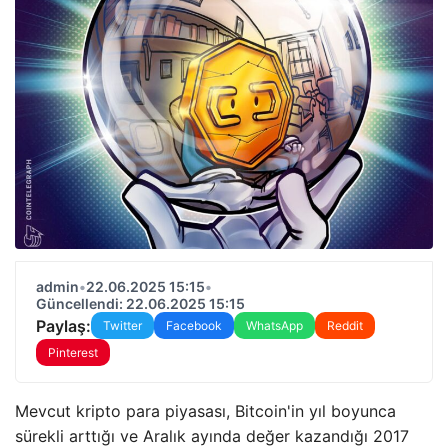
admin
•
22.06.2025 15:15
•
Güncellendi: 22.06.2025 15:15
Paylaş:
Twitter
Facebook
WhatsApp
Reddit
Pinterest
Mevcut kripto para piyasası, Bitcoin'in yıl boyunca
sürekli arttığı ve Aralık ayında değer kazandığı 2017