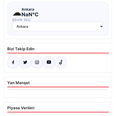
☁
Ankara
NaN°C
ŞEHIR SEÇ
Bizi Takip Edin
Yan Manşet
06.08.2026
Ertuğrul Özkök’ün Hakaret İddialarına
Piyasa Verileri
İfade Verme Süreci