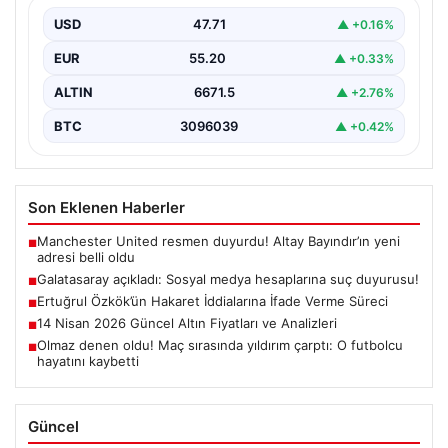
Ünlü gazeteci ve yazar Ertuğrul Özkök,
Cumhurbaşkanına hakaret iddialarıyla yürütülen
USD
47.71
▲ +0.16%
soruşturma kapsamında İstanbul Adalet…
EUR
55.20
▲ +0.33%
ALTIN
6671.5
▲ +2.76%
BTC
3096039
▲ +0.42%
Son Eklenen Haberler
Manchester United resmen duyurdu! Altay Bayındır’ın yeni
■
adresi belli oldu
Galatasaray açıkladı: Sosyal medya hesaplarına suç duyurusu!
■
Ertuğrul Özkök’ün Hakaret İddialarına İfade Verme Süreci
■
14 Nisan 2026 Güncel Altın Fiyatları ve Analizleri
■
Olmaz denen oldu! Maç sırasında yıldırım çarptı: O futbolcu
■
hayatını kaybetti
Güncel