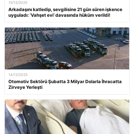
15/12/2025
Arkadaşını katledip, sevgilisine 21 gün süren işkence
uyguladı: ‘Vahşet evi’ davasında hüküm verildi!
14/12/2025
Otomotiv Sektörü Şubatta 3 Milyar Dolarla İhracatta
Zirveye Yerleşti