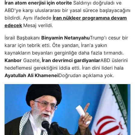
İran atom enerjisi için otorite
Saldırıyı doğruladı ve
ABD'ye karşı uluslararası bir yasal sürece başlayacağını
bildirdi. Aynı ifadede
İran nükleer programına devam
edecek
Mesaj verildi.
İsrail Başbakanı
Binyamin Netanyahu
Trump'ı cesur bir
karar için tebrik etti. Öte yandan, İran'a yakın
kaynakların beyanları gerginliğe daha fazla tırmandı.
Kanbor
Gazete,
İran devrimci gardiyanlar
ABD üslerini
hedeflemesi gerektiğini iddia etti. İran dini lideri hala
Ayatullah Ali Khamenei
Doğrudan açıklama yok.