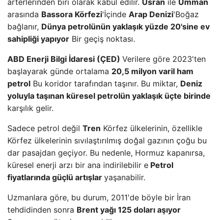
arterlerinden biri olarak kabul edilir.
Usran
ile
Umman
arasında
Bassora Körfezi
'İçinde
Arap Denizi
'Boğaz
bağlanır,
Dünya petrolünün yaklaşık yüzde 20'sine ev
sahipliği yapıyor
Bir geçiş noktası.
ABD Enerji Bilgi İdaresi (ÇED)
Verilere göre 2023'ten
başlayarak günde ortalama
20,5 milyon varil ham
petrol
Bu koridor tarafından taşınır. Bu miktar,
Deniz
yoluyla taşınan küresel petrolün yaklaşık üçte birinde
karşılık gelir.
Sadece petrol değil
Tren
Körfez ülkelerinin, özellikle
Körfez ülkelerinin sıvılaştırılmış doğal gazının çoğu bu
dar pasajdan geçiyor. Bu nedenle, Hormuz kapanırsa,
küresel enerji arzı bir ana indirilebilir e
Petrol
fiyatlarında güçlü artışlar
yaşanabilir.
Uzmanlara göre, bu durum, 2011'de böyle bir İran
tehdidinden sonra
Brent yağı 125 doları aşıyor