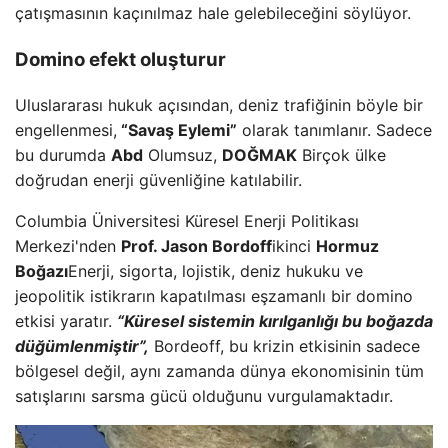
çatışmasının kaçınılmaz hale gelebileceğini söylüyor.
Domino efekt oluşturur
Uluslararası hukuk açısından, deniz trafiğinin böyle bir
engellenmesi,
“Savaş Eylemi”
olarak tanımlanır. Sadece
bu durumda
Abd
Olumsuz,
DOĞMAK
Birçok ülke
doğrudan enerji güvenliğine katılabilir.
Columbia Üniversitesi Küresel Enerji Politikası
Merkezi'nden
Prof. Jason Bordoff
ikinci
Hormuz
Boğazı
Enerji, sigorta, lojistik, deniz hukuku ve
jeopolitik istikrarın kapatılması eşzamanlı bir domino
etkisi yaratır.
“Küresel sistemin kırılganlığı bu boğazda
düğümlenmiştir”,
Bordeoff, bu krizin etkisinin sadece
bölgesel değil, aynı zamanda dünya ekonomisinin tüm
satışlarını sarsma gücü olduğunu vurgulamaktadır.