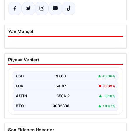
Yan Manşet
06.08.2026
Ertuğrul Özkök’ün Hakaret İddialarına
Piyasa Verileri
İfade Verme Süreci
Ünlü gazeteci ve yazar Ertuğrul Özkök,
Cumhurbaşkanına hakaret iddialarıyla yürütülen
USD
47.60
▲ +0.06%
soruşturma kapsamında İstanbul Adalet…
EUR
54.97
▼ -0.09%
ALTIN
6506.2
▲ +0.16%
BTC
3082888
▲ +0.67%
Son Eklenen Haberler