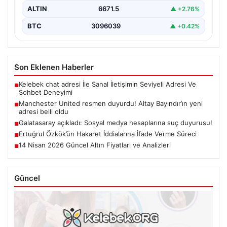
ALTIN
6671.5
▲ +2.76%
BTC
3096039
▲ +0.42%
Son Eklenen Haberler
Kelebek chat adresi İle Sanal İletişimin Seviyeli Adresi Ve
■
Sohbet Deneyimi
Manchester United resmen duyurdu! Altay Bayındır’ın yeni
■
adresi belli oldu
Galatasaray açıkladı: Sosyal medya hesaplarına suç duyurusu!
■
Ertuğrul Özkök’ün Hakaret İddialarına İfade Verme Süreci
■
14 Nisan 2026 Güncel Altın Fiyatları ve Analizleri
■
Güncel