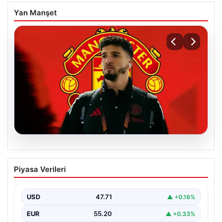
Yan Manşet
07.08.2026
Manchester United resmen duyurdu!
Piyasa Verileri
Altay Bayındır’ın yeni adresi belli oldu
USD
47.71
▲ +0.16%
EUR
55.20
▲ +0.33%