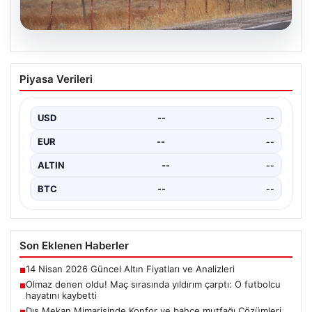
03.08.2026
Çanakkale’de ormanlık alanda yangın
Piyasa Verileri
çıktı
USD
--
--
EUR
--
--
ALTIN
--
--
BTC
--
--
Son Eklenen Haberler
14 Nisan 2026 Güncel Altın Fiyatları ve Analizleri
■
Olmaz denen oldu! Maç sırasında yıldırım çarptı: O futbolcu
■
hayatını kaybetti
Dış Mekan Mimarisinde Konfor ve bahçe mutfağı Çözümleri