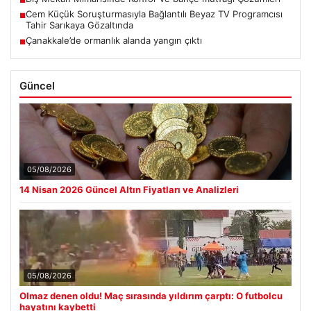
■
Cem Küçük Soruşturmasıyla Bağlantılı Beyaz TV Programcısı
■
Tahir Sarıkaya Gözaltında
Çanakkale’de ormanlık alanda yangın çıktı
■
Güncel
05/08/2026
14 Nisan 2026 Güncel Altın Fiyatları ve Analizleri
05/08/2026
Olmaz denen oldu! Maç sırasında yıldırım çarptı: O futbolcu
hayatını kaybetti