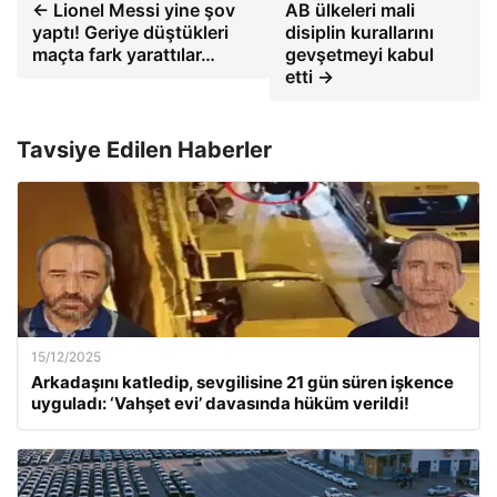
← Lionel Messi yine şov
AB ülkeleri mali
yaptı! Geriye düştükleri
disiplin kurallarını
maçta fark yarattılar…
gevşetmeyi kabul
etti →
Tavsiye Edilen Haberler
15/12/2025
Arkadaşını katledip, sevgilisine 21 gün süren işkence
uyguladı: ‘Vahşet evi’ davasında hüküm verildi!