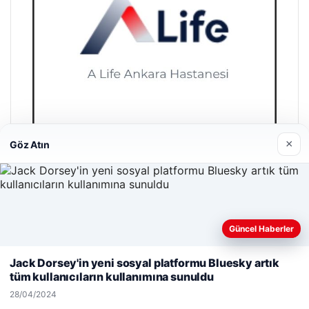
×
Göz Atın
A Life Ankara Hastanesi
27/03/2026
Güncel Haberler
Web sitemizi nasıl kullandığınızı daha iyi anlayabilmek,
deneyiminizi kişiselleştirmek ve geliştirmek amacıyla çerezler
Jack Dorsey'in yeni sosyal platformu Bluesky artık
kullanıyoruz.
Çerez Politikamız
tüm kullanıcıların kullanımına sunuldu
Reddet
Kabul Et
28/04/2024
© 2026 Antalya – Güncel Haberler