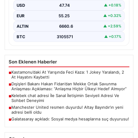
USD
47.74
▲ +0.18%
Dışişleri Bakanı Hakan Fidan, Mekke Ortak Savunma
Anlaşması hakkında önemli değerlendirmelerde
EUR
55.25
▲ +0.32%
bulundu. Bakan Fidan,…
ALTIN
6660.6
▲ +2.59%
BTC
3105571
▲ +0.17%
Son Eklenen Haberler
Kastamonu’daki At Yarışında Feci Kaza: 1 Jokey Yaralandı, 2
■
At Hayatını Kaybetti
Dışişleri Bakanı Hakan Fidan’dan Mekke Ortak Savunma
■
Anlaşması Açıklaması: “Anlaşma Hiçbir Ülkeyi Hedef Almıyor”
Kelebek chat adresi İle Sanal İletişimin Seviyeli Adresi Ve
■
Sohbet Deneyimi
Manchester United resmen duyurdu! Altay Bayındır’ın yeni
■
adresi belli oldu
Galatasaray açıkladı: Sosyal medya hesaplarına suç duyurusu!
■