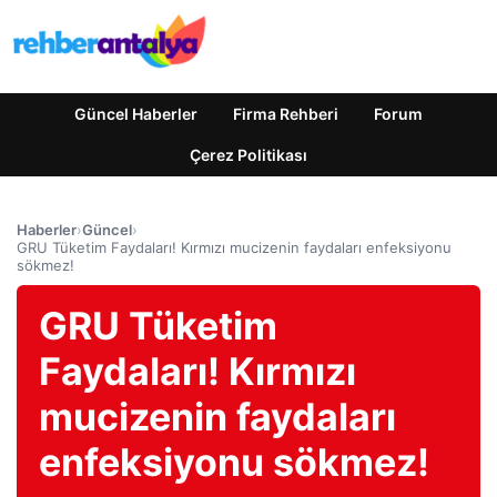
Güncel Haberler
Firma Rehberi
Forum
Çerez Politikası
Haberler
›
Güncel
›
GRU Tüketim Faydaları! Kırmızı mucizenin faydaları enfeksiyonu
sökmez!
GRU Tüketim
Faydaları! Kırmızı
mucizenin faydaları
enfeksiyonu sökmez!