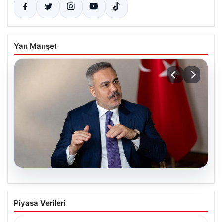
Yan Manşet
08.08.2026
Dışişleri Bakanı Hakan Fidan’dan Mekke
Piyasa Verileri
Ortak Savunma Anlaşması Açıklaması:
“Anlaşma Hiçbir Ülkeyi Hedef Almıyor”