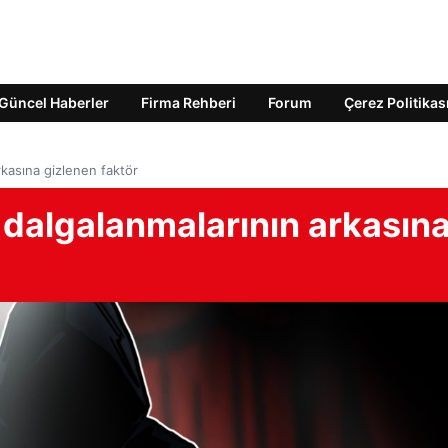
Güncel Haberler
Firma Rehberi
Forum
Çerez Politikas
rkasına gizlenen faktör
 dalgalanmalarının arkasın