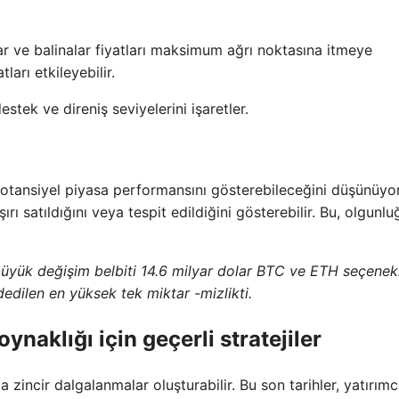
ar ve balinalar fiyatları maksimum ağrı noktasına itmeye
ları etkileyebilir.
destek ve direniş seviyelerini işaretler.
 potansiyel piyasa performansını gösterebileceğini düşünüyor
aşırı satıldığını veya tespit edildiğini gösterebilir. Bu, olgunl
yük değişim belbiti 14.6 milyar dolar BTC ve ETH seçenekl
aydedilen en yüksek tek miktar -mizlikti.
naklığı için geçerli stratejiler
incir dalgalanmalar oluşturabilir. Bu son tarihler, yatırımcı