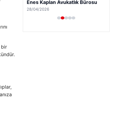
Enes Kaplan Avukatlık Bürosu
28/04/2026
rını
 bir
kündür.
ıplar,
manıza