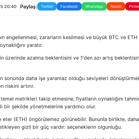
Paylaş:
25 20:40
Twitter
Facebook
WhatsApp
Reddit
Pinte
ının engellenmesi, zararların kesilmesi ve büyük BTC ve ETH
oynaklığını yaratır.
in üzerinde azalma beklentisini ve 1'den azı artış beklentisin
ğun sonunda daha işe yaramaz olduğu seviyeleri dönüştürmek
riskini artırır.
emel metrikleri takip etmesine, fiyatların oynaklığını tahmi
i bir şekilde yönetmelerine yardımcı olur.
ve eter (ETH) öngörülemez görünebilir. Bununla birlikte, daha
tetikleyen gizli bir güç vardır: seçeneklerin olgunluğu.