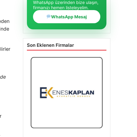
WhatsApp üzerinden bize ulaşın,
firmanızı hemen listeleyelim.
WhatsApp Mesaj
reden
rinde
Son Eklenen Firmalar
irler
'de
r
k