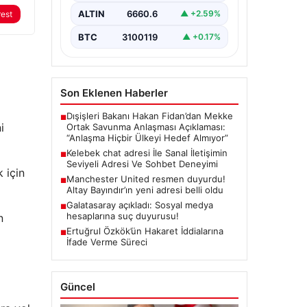
değer barındırmaktadır.
ALTIN
6660.6
▲ +2.59%
rest
Günümüzde birçok…
BTC
3100119
▲ +0.17%
Son Eklenen Haberler
Dışişleri Bakanı Hakan Fidan’dan Mekke
■
i
Ortak Savunma Anlaşması Açıklaması:
“Anlaşma Hiçbir Ülkeyi Hedef Almıyor”
Kelebek chat adresi İle Sanal İletişimin
■
Seviyeli Adresi Ve Sohbet Deneyimi
 için
Manchester United resmen duyurdu!
■
Altay Bayındır’ın yeni adresi belli oldu
Galatasaray açıkladı: Sosyal medya
■
hesaplarına suç duyurusu!
n
Ertuğrul Özkök’ün Hakaret İddialarına
■
İfade Verme Süreci
Güncel