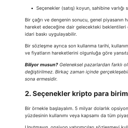
Seçenekler (satış) koyun, sahibine varlığı 
Bir çağrı ve dengenin sonucu, genel piyasanın ha
hareket edeceğine dair gelecekteki beklentileri 
idari baskı uygulayabilir.
Bir sözleşme ayrıca son kullanma tarihi, kullanım 
ve fiyatların hareketlerini olgunluğa göre yansı
Biliyor musun?
Geleneksel pazarlardan farklı o
değiştirilmez. Birkaç zaman içinde gerçekleşebi
sona ermesidir.
2. Seçenekler kripto para birimi
Bir örnekle başlayalım. 5 milyar dolarlık opsiy
yüzdesinin kullanımı veya kapsamı da tüm piyasay
Unutmayın, opsiyon yatırımcıları sözleşmeyi kull