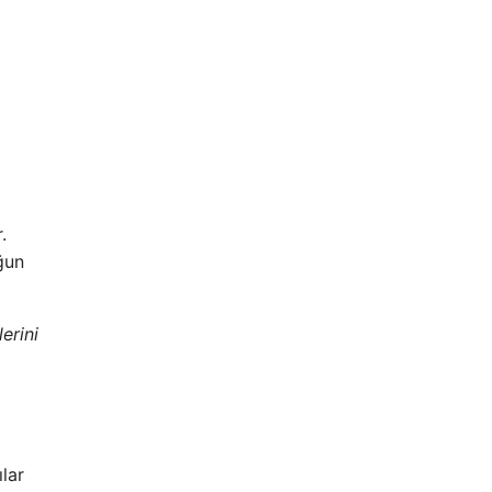
.
uğun
erini
lar