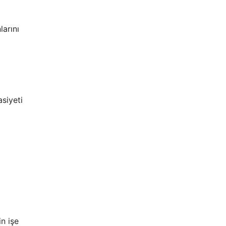
larını
asiyeti
in işe