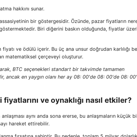
satma hakkını sunar.
ssasiyetinin bir göstergesidir. Özünde, pazar fiyatların ne
göstermektedir. Biri diğerini baskın olduğunda, fiyatlar üze
fiyatı ve ödülü içerir. Bu üç ana unsur doğrudan karlılığı bel
tan matematiksel çerçeveyi oluşturur.
larak, BTC seçenekleri standart bir takvimde tamamen
lir, ancak en yaygın olanı her ay 08: 00'de 08: 00'de 08: 00
 fiyatlarını ve oynaklığı nasıl etkiler?
on anlaşması aynı anda sona ererse, bu anlaşmaların küçük bi
ı hareket ettirebilir.
anma fırsatına sahiptir. Bu nedenle, toplam 5 milyar dolarlı