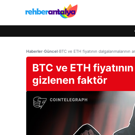
Haberler
›
Güncel
›
BTC ve ETH fiyatının dalgalanmalarının a
BTC ve ETH fiyatının
gizlenen faktör