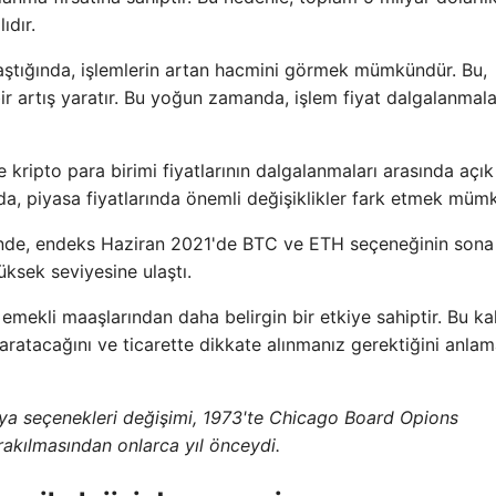
ıdır.
laştığında, işlemlerin artan hacmini görmek mümkündür. Bu,
bir artış yaratır. Bu yoğun zamanda, işlem fiyat dalgalanmala
 kripto para birimi fiyatlarının dalgalanmaları arasında açık
a, piyasa fiyatlarında önemli değişiklikler fark etmek müm
ğinde, endeks Haziran 2021'de BTC ve ETH seçeneğinin sona
üksek seviyesine ulaştı.
mekli maaşlarından daha belirgin bir etkiye sahiptir. Bu kal
ratacağını ve ticarette dikkate alınmanız gerektiğini anla
nya seçenekleri değişimi, 1973'te Chicago Board Opions
rakılmasından onlarca yıl önceydi.