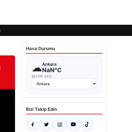
ı
Hava Durumu
a
☁
Ankara
NaN°C
ŞEHIR SEÇ
Bizi Takip Edin