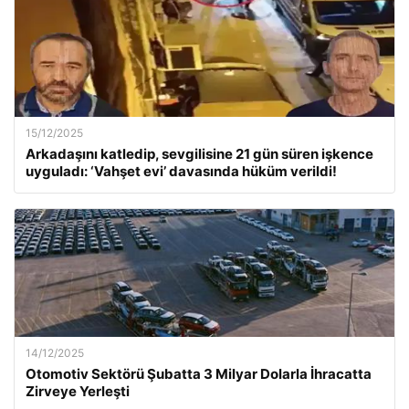
15/12/2025
Arkadaşını katledip, sevgilisine 21 gün süren işkence
uyguladı: ‘Vahşet evi’ davasında hüküm verildi!
14/12/2025
Otomotiv Sektörü Şubatta 3 Milyar Dolarla İhracatta
Zirveye Yerleşti