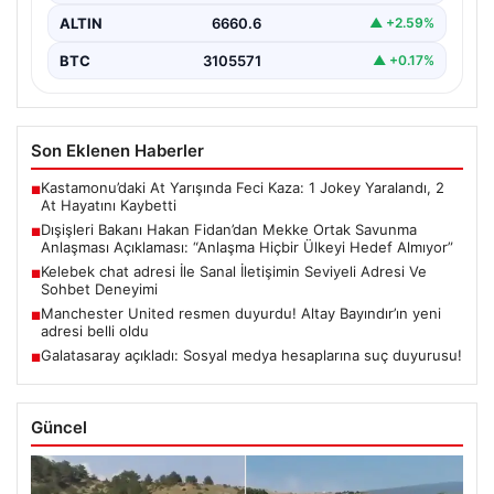
ALTIN
6660.6
▲ +2.59%
BTC
3105571
▲ +0.17%
Son Eklenen Haberler
Kastamonu’daki At Yarışında Feci Kaza: 1 Jokey Yaralandı, 2
■
At Hayatını Kaybetti
Dışişleri Bakanı Hakan Fidan’dan Mekke Ortak Savunma
■
Anlaşması Açıklaması: “Anlaşma Hiçbir Ülkeyi Hedef Almıyor”
Kelebek chat adresi İle Sanal İletişimin Seviyeli Adresi Ve
■
Sohbet Deneyimi
Manchester United resmen duyurdu! Altay Bayındır’ın yeni
■
adresi belli oldu
Galatasaray açıkladı: Sosyal medya hesaplarına suç duyurusu!
■
Güncel