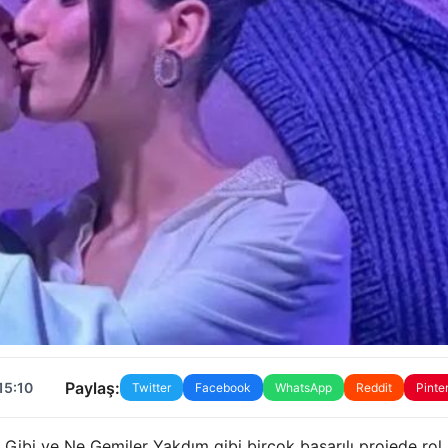
Paylaş:
15:10
Twitter
Facebook
WhatsApp
Reddit
Pinte
 Gibi ve Ne Gemiler Yakdım gibi birçok başarılı projede rol