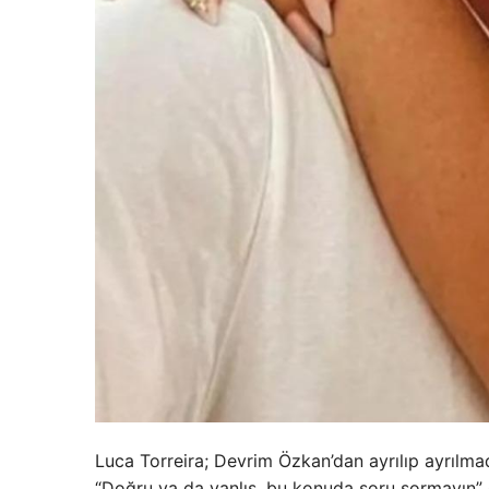
Luca Torreira; Devrim Özkan’dan ayrılıp ayrılma
“Doğru ya da yanlış, bu konuda soru sormayın” d