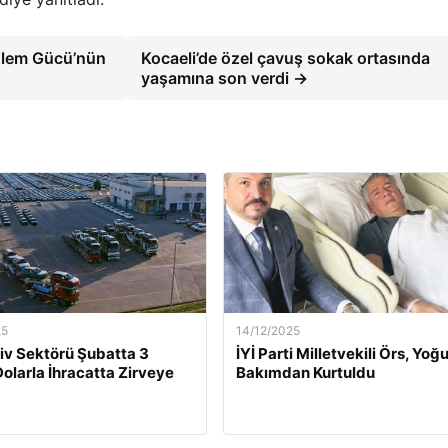
özlem Gücü’nün
Kocaeli’de özel çavuş sokak ortasında
yaşamına son verdi →
25
14/12/2025
v Sektörü Şubatta 3
İYİ Parti Milletvekili Örs, Yoğ
Dolarla İhracatta Zirveye
Bakımdan Kurtuldu