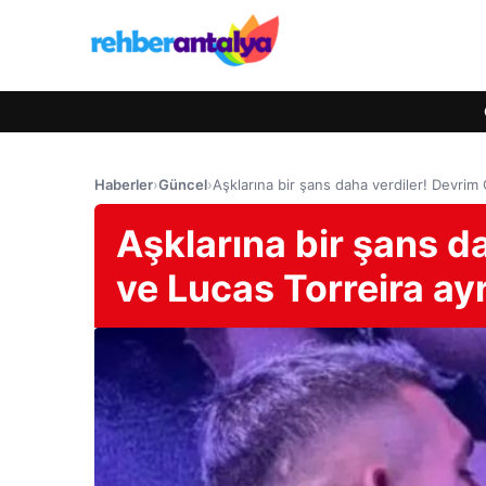
Haberler
›
Güncel
›
Aşklarına bir şans daha verdiler! Devri
Aşklarına bir şans d
ve Lucas Torreira ay