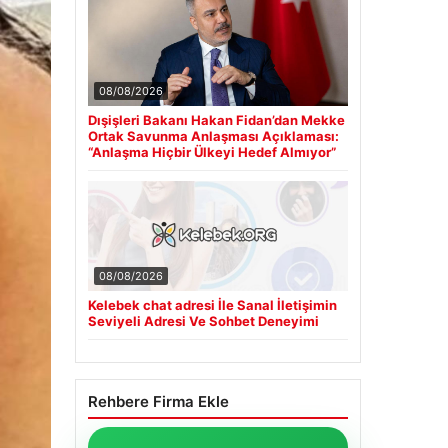
08/08/2026
Dışişleri Bakanı Hakan Fidan’dan Mekke
Ortak Savunma Anlaşması Açıklaması:
“Anlaşma Hiçbir Ülkeyi Hedef Almıyor”
08/08/2026
Kelebek chat adresi İle Sanal İletişimin
Seviyeli Adresi Ve Sohbet Deneyimi
Rehbere Firma Ekle