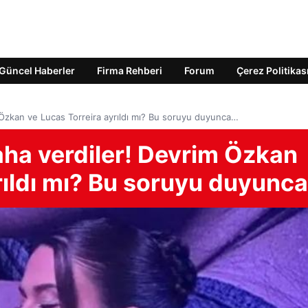
Güncel Haberler
Firma Rehberi
Forum
Çerez Politikas
m Özkan ve Lucas Torreira ayrıldı mı? Bu soruyu duyunca…
aha verdiler! Devrim Özkan
rıldı mı? Bu soruyu duyunc