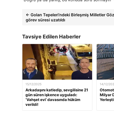
← Golan Tepeleri’ndeki Birleşmiş Milletler G
görev süresi uzatıldı
Tavsiye Edilen Haberler
15/12/2025
14/12/20
Arkadaşını katledip, sevgilisine 21
Otomoti
gün süren işkence uyguladı:
Milyar 
‘Vahşet evi’ davasında hüküm
Yerleşti
verildi!