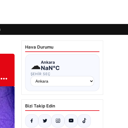
ı
Hava Durumu
☁
Ankara
NaN°C
a…
ŞEHIR SEÇ
Bizi Takip Edin