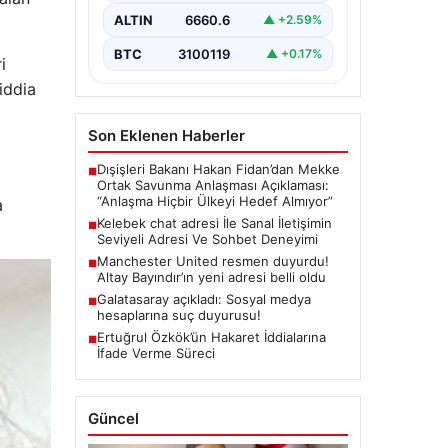
değer barındırmaktadır.
ALTIN
6660.6
▲ +2.59%
Günümüzde birçok…
BTC
3100119
▲ +0.17%
i
iddia
Son Eklenen Haberler
Dışişleri Bakanı Hakan Fidan’dan Mekke
■
Ortak Savunma Anlaşması Açıklaması:
“Anlaşma Hiçbir Ülkeyi Hedef Almıyor”
a
Kelebek chat adresi İle Sanal İletişimin
■
Seviyeli Adresi Ve Sohbet Deneyimi
Manchester United resmen duyurdu!
■
Altay Bayındır’ın yeni adresi belli oldu
Galatasaray açıkladı: Sosyal medya
■
hesaplarına suç duyurusu!
Ertuğrul Özkök’ün Hakaret İddialarına
■
İfade Verme Süreci
Güncel