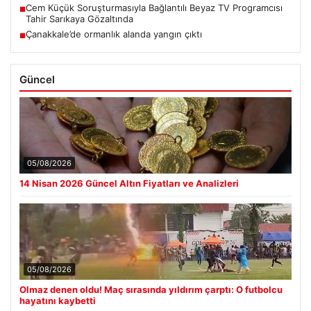
Cem Küçük Soruşturmasıyla Bağlantılı Beyaz TV Programcısı
■
Tahir Sarıkaya Gözaltında
Çanakkale’de ormanlık alanda yangın çıktı
■
Güncel
05/08/2026
14 Nisan 2026 Güncel Altın Fiyatları ve Analizleri
05/08/2026
Olmaz denen oldu! Maç sırasında yıldırım çarptı: O futbolcu
hayatını kaybetti