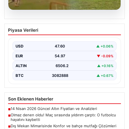
05.08.2026
Olmaz denen oldu! Maç sırasında
Piyasa Verileri
yıldırım çarptı: O futbolcu hayatını
kaybetti
USD
47.60
▲ +0.06%
EUR
54.97
▼ -0.09%
ALTIN
6506.2
▲ +0.16%
BTC
3082888
▲ +0.67%
Son Eklenen Haberler
14 Nisan 2026 Güncel Altın Fiyatları ve Analizleri
■
Olmaz denen oldu! Maç sırasında yıldırım çarptı: O futbolcu
■
hayatını kaybetti
Dış Mekan Mimarisinde Konfor ve bahçe mutfağı Çözümleri
■