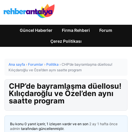
Güncel Haberler
Firma Rehberi
Forum
Çerez Politikası
Ana sayfa
›
Forumlar
›
Politika
›
CHP’de bayramlaşma düellosu!
Kılıçdaroğlu ve Özel’den aynı saatte program
CHP’de bayramlaşma düellosu!
Kılıçdaroğlu ve Özel’den aynı
saatte program
Bu konu 0 yanıt içerir, 1 izleyen vardır ve en son
2 ay 1 hafta önce
admin
tarafından güncellenmiştir.