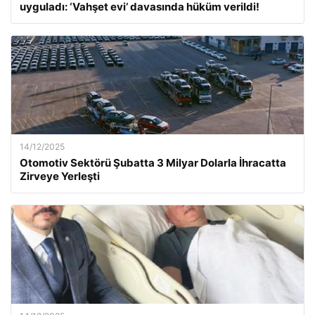
uyguladı: ‘Vahşet evi’ davasında hüküm verildi!
14/12/2025
Otomotiv Sektörü Şubatta 3 Milyar Dolarla İhracatta
Zirveye Yerleşti