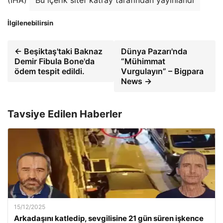
(IHA)
Bu içerik sitef katray tarafından yayınlandı
İlgilenebilirsin
← Beşiktaş'taki Baknaz
Dünya Pazarı'nda
Demir Fibula Bone'da
“Mühimmat
ödem tespit edildi.
Vurgulayın” – Bigpara
News →
Tavsiye Edilen Haberler
15/12/2025
Arkadaşını katledip, sevgilisine 21 gün süren işkence