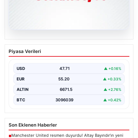
06.08.2026
Galatasaray açıkladı: Sosyal medya
Piyasa Verileri
hesaplarına suç duyurusu!
{ “title”: “Galatasaray, Sosyal Medya Hesaplarına Karşı
Hukuki Adım Attı”, “content”: “ Galatasaray Spor…
USD
47.71
▲ +0.16%
EUR
55.20
▲ +0.33%
ALTIN
6671.5
▲ +2.76%
BTC
3096039
▲ +0.42%
Son Eklenen Haberler
Manchester United resmen duyurdu! Altay Bayındır’ın yeni
■