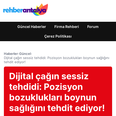
Güncel Haberler
Firma Rehberi
Forum
Çerez Politikası
Haberler
›
Güncel
›
Dijital çağın sessiz tehdidi: Pozisyon bozuklukları boynun sağlığını
tehdit ediyor!
Dijital çağın sessiz
tehdidi: Pozisyon
bozuklukları boynun
sağlığını tehdit ediyor!