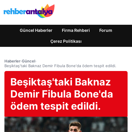
Güncel Haberler
Firma Rehberi
Forum
Çerez Politikası
Haberler
›
Güncel
›
Beşiktaş'taki Baknaz Demir Fibula Bone'da ödem tespit edildi.
Beşiktaş'taki Baknaz
Demir Fibula Bone'da
ödem tespit edildi.