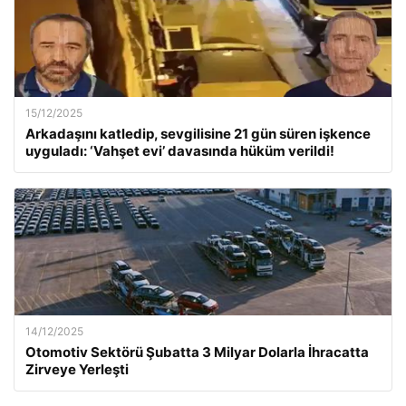
15/12/2025
Arkadaşını katledip, sevgilisine 21 gün süren işkence
uyguladı: ‘Vahşet evi’ davasında hüküm verildi!
14/12/2025
Otomotiv Sektörü Şubatta 3 Milyar Dolarla İhracatta
Zirveye Yerleşti