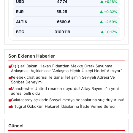
kurması ciddi bir değer barındırmaktadır. Günümüzde
USD
47.74
▲ +0.18%
birçok…
EUR
55.25
▲ +0.32%
ALTIN
6660.6
▲ +2.59%
BTC
3100119
▲ +0.17%
Son Eklenen Haberler
Dışişleri Bakanı Hakan Fidan’dan Mekke Ortak Savunma
■
Anlaşması Açıklaması: “Anlaşma Hiçbir Ülkeyi Hedef Almıyor”
Kelebek chat adresi İle Sanal İletişimin Seviyeli Adresi Ve
■
Sohbet Deneyimi
Manchester United resmen duyurdu! Altay Bayındır’ın yeni
■
adresi belli oldu
Galatasaray açıkladı: Sosyal medya hesaplarına suç duyurusu!
■
Ertuğrul Özkök’ün Hakaret İddialarına İfade Verme Süreci
■
Güncel