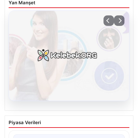
Yan Manşet
08.08.2026
Kelebek chat adresi İle Sanal İletişimin
Piyasa Verileri
Seviyeli Adresi Ve Sohbet Deneyimi
Dijital çağında bireylerin güvenli bir biçimde irtibat