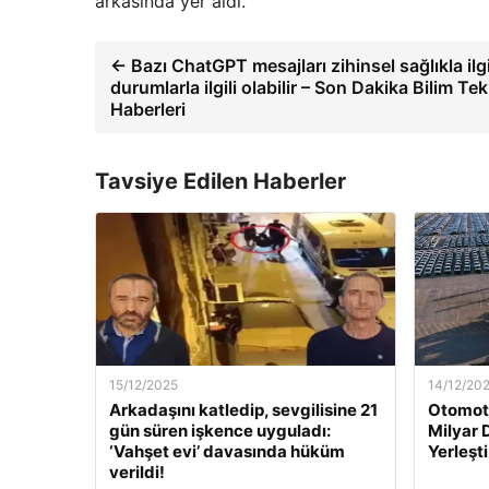
arkasında yer aldı.
← Bazı ChatGPT mesajları zihinsel sağlıkla ilgil
durumlarla ilgili olabilir – Son Dakika Bilim Tek
Haberleri
Tavsiye Edilen Haberler
15/12/2025
14/12/20
Arkadaşını katledip, sevgilisine 21
Otomoti
gün süren işkence uyguladı:
Milyar 
‘Vahşet evi’ davasında hüküm
Yerleşti
verildi!