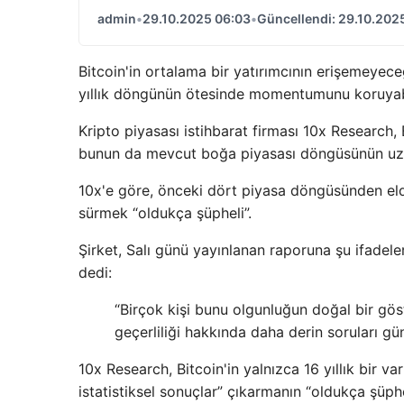
admin
•
29.10.2025 06:03
•
Güncellendi: 29.10.202
Bitcoin'in ortalama bir yatırımcının erişemeyec
yıllık döngünün ötesinde momentumunu koruyabi
Kripto piyasası istihbarat firması 10x Research, B
bunun da mevcut boğa piyasası döngüsünün uzatı
10x'e göre, önceki dört piyasa döngüsünden eld
sürmek “oldukça şüpheli”.
Şirket, Salı günü yayınlanan raporuna şu ifadeler
dedi:
“Birçok kişi bunu olgunluğun doğal bir gös
geçerliliği hakkında daha derin soruları gü
10x Research, Bitcoin'in yalnızca 16 yıllık bir v
istatistiksel sonuçlar” çıkarmanın “oldukça şüphe