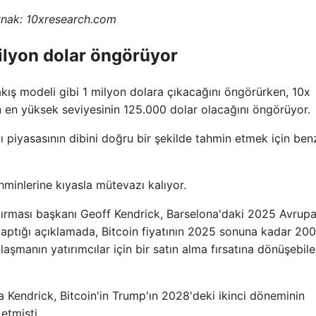
nak: 10xresearch.com
milyon dolar öngörüyor
kış modeli gibi 1 milyon dolara çıkacağını öngörürken, 10x
n en yüksek seviyesinin 125.000 dolar olacağını öngörüyor.
 piyasasının dibini doğru bir şekilde tahmin etmek için benz
hminlerine kıyasla mütevazı kalıyor.
aştırması başkanı Geoff Kendrick, Barselona'daki 2025 Avrup
aptığı açıklamada, Bitcoin fiyatının 2025 sonuna kadar 20
laşmanın yatırımcılar için bir satın alma fırsatına dönüşebil
 Kendrick, Bitcoin'in Trump'ın 2028'deki ikinci döneminin
etmişti.