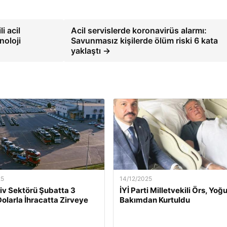
i acil
Acil servislerde koronavirüs alarmı:
noloji
Savunmasız kişilerde ölüm riski 6 kata
yaklaştı →
25
14/12/2025
v Sektörü Şubatta 3
İYİ Parti Milletvekili Örs, Yoğ
Dolarla İhracatta Zirveye
Bakımdan Kurtuldu