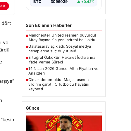
BTC
3096039
▲ +0.42%
rest
 dört
Son Eklenen Haberler
Manchester United resmen duyurdu!
■
Altay Bayındır’ın yeni adresi belli oldu
i ve
Galatasaray açıkladı: Sosyal medya
■
ürdü.
hesaplarına suç duyurusu!
Ertuğrul Özkök’ün Hakaret İddialarına
■
e
İfade Verme Süreci
14 Nisan 2026 Güncel Altın Fiyatları ve
■
Analizleri
Olmaz denen oldu! Maç sırasında
arşıya”
■
yıldırım çarptı: O futbolcu hayatını
kaybetti
n
Güncel
 “kesin