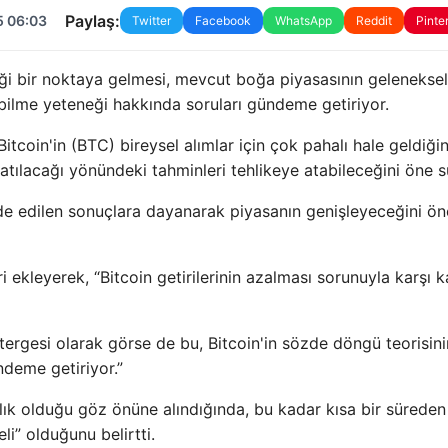
Paylaş:
5 06:03
Twitter
Facebook
WhatsApp
Reddit
Pinte
eği bir noktaya gelmesi, mevcut boğa piyasasının geleneksel
lme yeteneği hakkında soruları gündeme getiriyor.
itcoin'in (BTC) bireysel alımlar için çok pahalı hale geldiğin
lacağı yönündeki tahminleri tehlikeye atabileceğini öne s
e edilen sonuçlara dayanarak piyasanın genişleyeceğini ön
i ekleyerek, “Bitcoin getirilerinin azalması sorunuyla karşı k
tergesi olarak görse de bu, Bitcoin'in sözde döngü teorisini
ndeme getiriyor.”
arlık olduğu göz önüne alındığında, bu kadar kısa bir süreden
li” olduğunu belirtti.