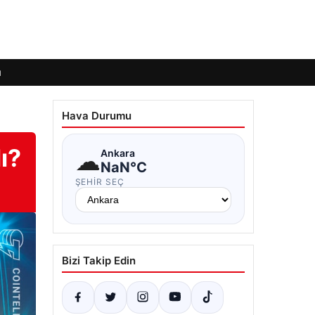
ı
Hava Durumu
ı?
☁
Ankara
NaN°C
ŞEHIR SEÇ
Bizi Takip Edin