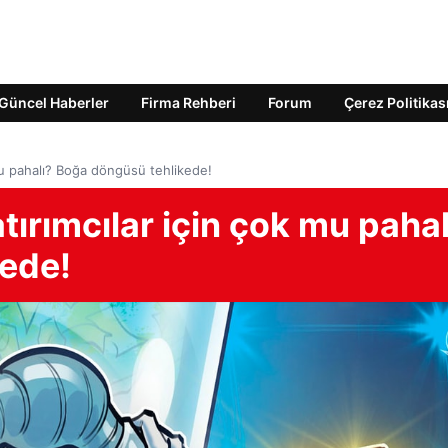
Güncel Haberler
Firma Rehberi
Forum
Çerez Politikas
mu pahalı? Boğa döngüsü tehlikede!
tırımcılar için çok mu pahal
ede!