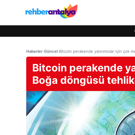
Haberler
›
Güncel
›
Bitcoin perakende yatırımcılar için çok 
Bitcoin perakende ya
Boğa döngüsü tehlik