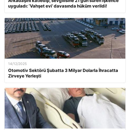
Arkadaşını katledip, sevgilisine 21 gün süren işkence
uyguladı: ‘Vahşet evi’ davasında hüküm verildi!
14/12/2025
Otomotiv Sektörü Şubatta 3 Milyar Dolarla İhracatta
Zirveye Yerleşti