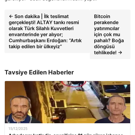
← Son dakika | İlk teslimat
Bitcoin
gerçekleşti! ALTAY tankı resmi
perakende
olarak Türk Silahlı Kuvvetleri
yatırımcılar
envanterinde yer alıyor;
için çok mu
Cumhurbaşkanı Erdoğan: “Artık
pahalı? Boğa
takip edilen bir ülkeyiz”
döngüsü
tehlikede! →
Tavsiye Edilen Haberler
15/12/2025