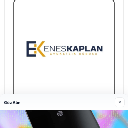
×
Göz Atın
Enes Kaplan Avukatlık Bürosu
28/04/2026