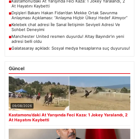
Kastamonu’daki At Yarışında Feci Kaza: 1 Jokey Yaralandı, 2
■
At Hayatını Kaybetti
Dışişleri Bakanı Hakan Fidan’dan Mekke Ortak Savunma
■
Anlaşması Açıklaması: “Anlaşma Hiçbir Ülkeyi Hedef Almıyor”
Kelebek chat adresi İle Sanal İletişimin Seviyeli Adresi Ve
■
Sohbet Deneyimi
Manchester United resmen duyurdu! Altay Bayındır’ın yeni
■
adresi belli oldu
Galatasaray açıkladı: Sosyal medya hesaplarına suç duyurusu!
■
Güncel
09/08/2026
Kastamonu’daki At Yarışında Feci Kaza: 1 Jokey Yaralandı, 2
At Hayatını Kaybetti