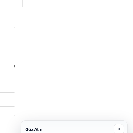
×
Göz Atın