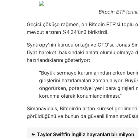
Bitcoin ETF'lerin
Geçici çöküşe rağmen, on Bitcoin ETF'si toplu o
mevcut arzının %4,24'ünü biriktirdi.
Syntropy'nin kurucu ortağı ve CTO'su Jonas Sim
fiyat hareketi hakkındaki anlatı olumlu olmaya
hazırlandıklarını gösteriyor:
“Büyük sermaye kurumlarından erken benim
girişlerini hazırlamaları zaman alıyor. Bü
öngörürken, potansiyel yeni para girişler
korunma olarak konumlandırılması.”
Simanavicius, Bitcoin'in artan küresel gerilimler
görüldüğünü ve bunun da güvenli liman statüsün
← Taylor Swift'in İngiliz hayranları bir milyon