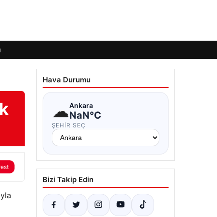
ı
Hava Durumu
ak
☁
Ankara
NaN°C
ŞEHIR SEÇ
rest
Bizi Takip Edin
ıyla