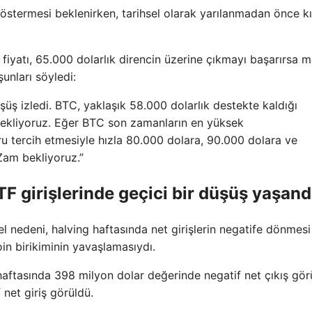
göstermesi beklenirken, tarihsel olarak yarılanmadan önce k
iyatı, 65.000 dolarlık direncin üzerine çıkmayı başarırsa 
unları söyledi:
düşüş izledi. BTC, yaklaşık 58.000 dolarlık destekte kaldığı
ekliyoruz. Eğer BTC son zamanların en yüksek
uru tercih etmesiyle hızla 80.000 dolara, 90.000 dolara ve
Zam bekliyoruz.”
F girişlerinde geçici bir düşüş yaşand
 nedeni, halving haftasında net girişlerin negatife dönmesi
in birikiminin yavaşlamasıydı.
haftasında 398 milyon dolar değerinde negatif net çıkış gör
 net giriş görüldü.