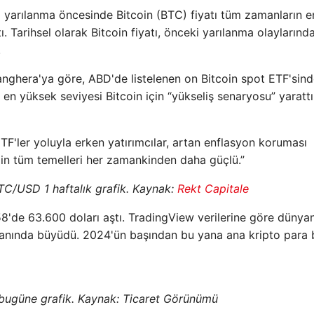
'ta yarılanma öncesinde Bitcoin (BTC) fiyatı tüm zamanların e
. Tarihsel olarak Bitcoin fiyatı, önceki yarılanma olaylarınd
.
nghera'ya göre, ABD'de listelenen on Bitcoin spot ETF'sin
 en yüksek seviyesi Bitcoin için “yükseliş senaryosu” yarattı
TF'ler yoluyla erken yatırımcılar, artan enflasyon koruması
n'in tüm temelleri her zamankinden daha güçlü.”
BTC/USD 1 haftalık grafik. Kaynak:
Rekt Capitale
:58'de 63.600 doları aştı. TradingView verilerine göre dünya
ranında büyüdü. 2024'ün başından bu yana ana kripto para b
bugüne grafik. Kaynak:
Ticaret Görünümü