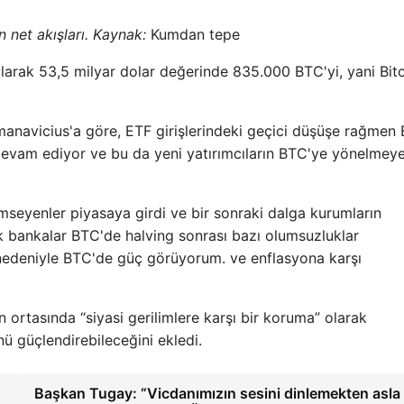
in net akışları. Kaynak:
Kumdan tepe
larak 53,5 milyar dolar değerinde 835.000 BTC'yi, yani Bitc
anavicius'a göre, ETF girişlerindeki geçici düşüşe rağmen 
 devam ediyor ve bu da yeni yatırımcıların BTC'ye yönelmey
seyenler piyasaya girdi ve bir sonraki dalga kurumların
yük bankalar BTC'de halving sonrası bazı olumsuzluklar
i nedeniyle BTC'de güç görüyorum. ve enflasyona karşı
in ortasında “siyasi gerilimlere karşı bir koruma” olarak
ü güçlendirebileceğini ekledi.
Başkan Tugay: “Vicdanımızın sesini dinlemekten asla