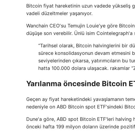
Bitcoin fiyat hareketinin uzun vadede yükseliş 
vadeli düzeltmeler yaşanıyor.
Wanchain CEO'su Temujin Louie'ye göre Bitcoin f
düşüşe son verebilir. Ünlü isim Cointelegraph'a ş
“Tarihsel olarak, Bitcoin halvinglerini bir 
sürece konsolidasyonun devam etmesini b
seviyelerinden çıkarsa, yatırımcıların bu t
hatta 100.000 dolara ulaşacak. rakamlar “
Yarılanma öncesinde Bitcoin ET
Geçen ay fiyat hareketindeki yavaşlamanın temel
nedeniyle on ABD Bitcoin spot ETF'sindeki Bitco
Dune'a göre, ABD spot Bitcoin ETF'leri halving 
önceki hafta 199 milyon doların üzerinde pozitif