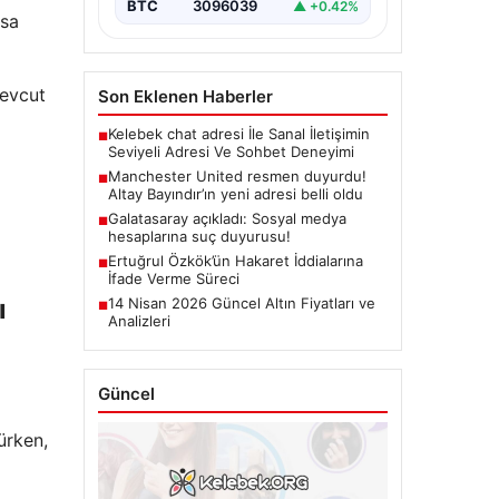
BTC
3096039
▲ +0.42%
ısa
mevcut
Son Eklenen Haberler
Kelebek chat adresi İle Sanal İletişimin
■
Seviyeli Adresi Ve Sohbet Deneyimi
Manchester United resmen duyurdu!
■
Altay Bayındır’ın yeni adresi belli oldu
Galatasaray açıkladı: Sosyal medya
■
hesaplarına suç duyurusu!
Ertuğrul Özkök’ün Hakaret İddialarına
■
İfade Verme Süreci
ı
14 Nisan 2026 Güncel Altın Fiyatları ve
■
Analizleri
Güncel
ürken,