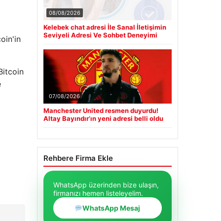
08/08/2026
Kelebek chat adresi İle Sanal İletişimin
Seviyeli Adresi Ve Sohbet Deneyimi
oin'in
Bitcoin
e
07/08/2026
Manchester United resmen duyurdu!
Altay Bayındır’ın yeni adresi belli oldu
Rehbere Firma Ekle
WhatsApp üzerinden bize ulaşın,
firmanızı hemen listeleyelim.
WhatsApp Mesaj