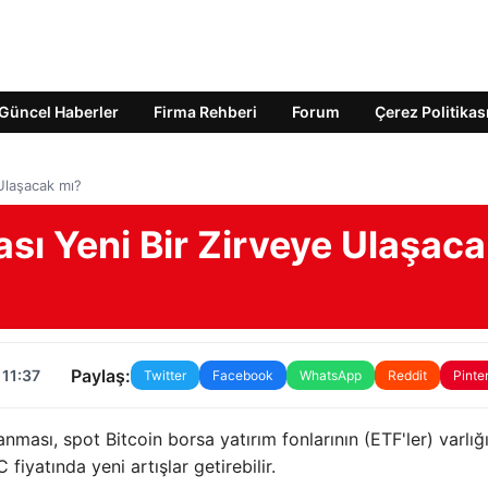
Güncel Haberler
Firma Rehberi
Forum
Çerez Politikas
 Ulaşacak mı?
ası Yeni Bir Zirveye Ulaşac
Paylaş:
 11:37
Twitter
Facebook
WhatsApp
Reddit
Pinte
ması, spot Bitcoin borsa yatırım fonlarının (ETF'ler) varlığ
fiyatında yeni artışlar getirebilir.