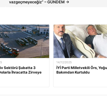
vazgeçmeyeceğiz” – GÜNDEM →
25
14/12/2025
v Sektörü Şubatta 3
İYİ Parti Milletvekili Örs, Yoğ
Dolarla İhracatta Zirveye
Bakımdan Kurtuldu