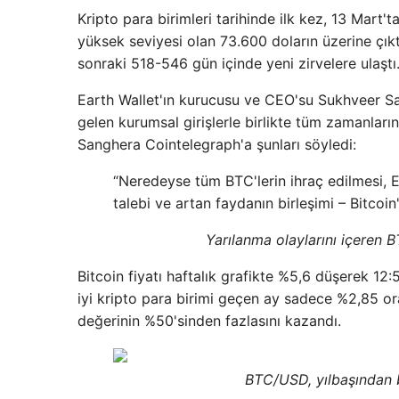
Kripto para birimleri tarihinde ilk kez, 13 Mart
yüksek seviyesi olan 73.600 doların üzerine çıktı
sonraki 518-546 gün içinde yeni zirvelere ulaştı
Earth Wallet'ın kurucusu ve CEO'su Sukhveer Sa
gelen kurumsal girişlerle birlikte tüm zamanların
Sanghera Cointelegraph'a şunları söyledi:
“Neredeyse tüm BTC'lerin ihraç edilmesi, E
talebi ve artan faydanın birleşimi – Bitcoi
Yarılanma olaylarını içeren 
Bitcoin fiyatı haftalık grafikte %5,6 düşerek 12
iyi kripto para birimi geçen ay sadece %2,85 o
değerinin %50'sinden fazlasını kazandı.
BTC/USD, yılbaşından 