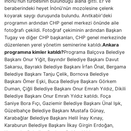
İnönü'nün türbesinin bulunduğu alana gitti. Er ve
beraberindeki heyet İnönü'nün mozolesine çelenk
koyarak saygı duruşunda bulundu. Anıtkabir'deki
programın ardından CHP genel merkezi önünde aile
fotoğrafı çekildi. Fotoğraf çekiminin ardından Başkan
Tugay ve diğer CHP başkanları, CHP genel merkezinde
düzenlenen yerel yönetim seminerine katıldı.
Ankara
programına kimler katıldı?
Programa Balçova Belediye
Başkanı Onur Yiğit, Bayındır Belediye Başkanı Davut
Sakarsu, Bayraklı Belediye Başkanı İrfan Önal, Bergama
Belediye Başkanı Tanju Çelik, Bornova Belediye
Başkanı Ömer Eşki, Buca Belediye Başkanı Görkem
Duman, Çiğli Belediye Başkanı Onur Emrah Yıldız, Dikili
Belediye Başkanı Onur Emrah Yıldız katıldı. Foça
Saniye Bora Fıçı, Gaziemir Belediye Başkanı Ünal Işık,
Güzelbahçe Belediye Başkanı Mustafa Günay,
Karabağlar Belediye Başkanı Helil İnay Kınay,
Karaburun Belediye Başkanı İlkay Girgin Erdoğan,