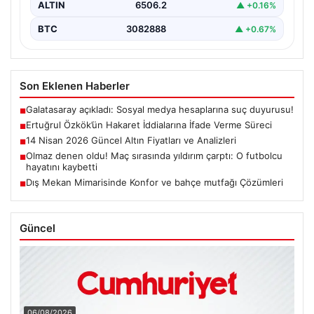
ALTIN
6506.2
▲ +0.16%
BTC
3082888
▲ +0.67%
Son Eklenen Haberler
Galatasaray açıkladı: Sosyal medya hesaplarına suç duyurusu!
■
Ertuğrul Özkök’ün Hakaret İddialarına İfade Verme Süreci
■
14 Nisan 2026 Güncel Altın Fiyatları ve Analizleri
■
Olmaz denen oldu! Maç sırasında yıldırım çarptı: O futbolcu
■
hayatını kaybetti
Dış Mekan Mimarisinde Konfor ve bahçe mutfağı Çözümleri
■
Güncel
06/08/2026