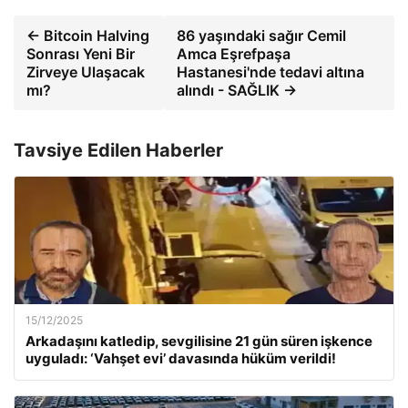
← Bitcoin Halving
86 yaşındaki sağır Cemil
Sonrası Yeni Bir
Amca Eşrefpaşa
Zirveye Ulaşacak
Hastanesi'nde tedavi altına
mı?
alındı ​​- SAĞLIK →
Tavsiye Edilen Haberler
15/12/2025
Arkadaşını katledip, sevgilisine 21 gün süren işkence
uyguladı: ‘Vahşet evi’ davasında hüküm verildi!