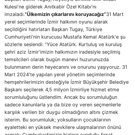
Kulesi'ne giderek Anıtkabir Özel Kitabı'nı
imzaladı.
“Ülkemizin çıkarlarını koruyacağız”
31 Mart
yerel seçimlerinde İzmir halkının oyunu alarak
seçildiğini hatırlatan Başkan Tugay, Türkiye
Cumhuriyeti'nin kurucusu Mustafa Kemal Atatürk'e şu
sözlerle seslendi: “Yüce Atatürk. Kurtuluş ve kuruluş
şehri aziz İzmir'imizin halkımızın iradesiyle seçilmiş
temsilcileri olarak bugün manevi huzurunuzda
bulunmanın derin heyecanını ve onurunu yaşıyoruz. 31
Mart 2024'te yapılan yerel yönetim seçimlerinde
hemşehrilerimizin desteğiyle İzmir Büyükşehir Belediye
Başkanı seçilerek 4,5 milyon İzmirliye hizmet etme
sorumluluğunu üstlendim. Ancak bu sorumluluğun
sadece kanunlarla ya da bize oy veren seçmenlerle
karşılık verilen bir duygu olmadığının altını çizmek
isterim. Bu sorumluluk; yoksulların çocuklarının
eyaletteki en yüksek mevkilere ulaşmalarının önünü
açmak; Cumhuriyetimizin bizlere sunduğu fırsat