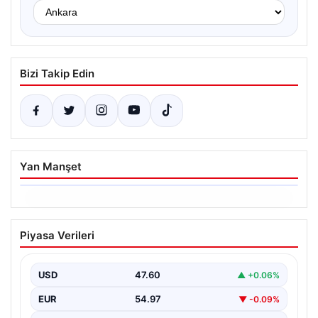
Bizi Takip Edin
Yan Manşet
06.08.2026
Ertuğrul Özkök’ün Hakaret İddialarına
Piyasa Verileri
İfade Verme Süreci
Ünlü gazeteci ve yazar Ertuğrul Özkök,
Cumhurbaşkanına hakaret iddialarıyla yürütülen
USD
47.60
▲ +0.06%
soruşturma kapsamında İstanbul Adalet…
EUR
54.97
▼ -0.09%