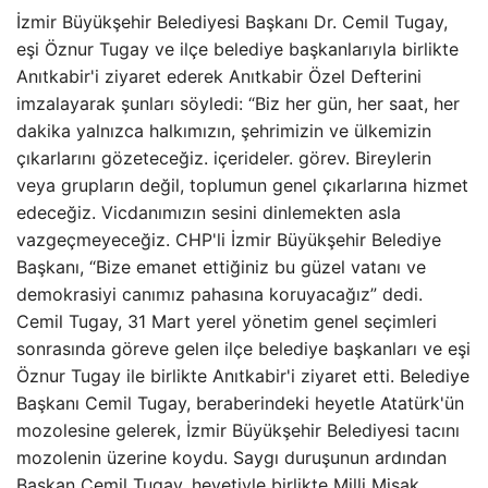
İzmir Büyükşehir Belediyesi Başkanı Dr. Cemil Tugay,
eşi Öznur Tugay ve ilçe belediye başkanlarıyla birlikte
Anıtkabir'i ziyaret ederek Anıtkabir Özel Defterini
imzalayarak şunları söyledi: “Biz her gün, her saat, her
dakika yalnızca halkımızın, şehrimizin ve ülkemizin
çıkarlarını gözeteceğiz. içerideler. görev. Bireylerin
veya grupların değil, toplumun genel çıkarlarına hizmet
edeceğiz. Vicdanımızın sesini dinlemekten asla
vazgeçmeyeceğiz. CHP'li İzmir Büyükşehir Belediye
Başkanı, “Bize emanet ettiğiniz bu güzel vatanı ve
demokrasiyi canımız pahasına koruyacağız” dedi.
Cemil Tugay, 31 Mart yerel yönetim genel seçimleri
sonrasında göreve gelen ilçe belediye başkanları ve eşi
Öznur Tugay ile birlikte Anıtkabir'i ziyaret etti. Belediye
Başkanı Cemil Tugay, beraberindeki heyetle Atatürk'ün
mozolesine gelerek, İzmir Büyükşehir Belediyesi tacını
mozolenin üzerine koydu. Saygı duruşunun ardından
Başkan Cemil Tugay, heyetiyle birlikte Milli Misak