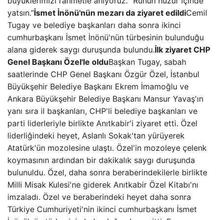
büyüklerimizi rahmetle anıyoruz. “Ruhun huzur içinde
yatsın.”
İsmet İnönü'nün mezarı da ziyaret edildi
Cemil
Tugay ve belediye başkanları daha sonra ikinci
cumhurbaşkanı İsmet İnönü'nün türbesinin bulunduğu
alana giderek saygı duruşunda bulundu.
İlk ziyaret CHP
Genel Başkanı Özel'le oldu
Başkan Tugay, sabah
saatlerinde CHP Genel Başkanı Özgür Özel, İstanbul
Büyükşehir Belediye Başkanı Ekrem İmamoğlu ve
Ankara Büyükşehir Belediye Başkanı Mansur Yavaş'ın
yanı sıra il başkanları, CHP'li belediye başkanları ve
parti liderleriyle birlikte Anıtkabir'i ziyaret etti. Özel
liderliğindeki heyet, Aslanlı Sokak'tan yürüyerek
Atatürk'ün mozolesine ulaştı. Özel'in mozoleye çelenk
koymasının ardından bir dakikalık saygı duruşunda
bulunuldu. Özel, daha sonra beraberindekilerle birlikte
Milli Misak Kulesi'ne giderek Anıtkabir Özel Kitabı'nı
imzaladı. Özel ve beraberindeki heyet daha sonra
Türkiye Cumhuriyeti'nin ikinci cumhurbaşkanı İsmet