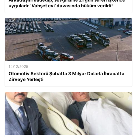
uyguladı: ‘Vahşet evi’ davasında hüküm verildi!
14/12/2025
Otomotiv Sektörü Şubatta 3 Milyar Dolarla İhracatta
Zirveye Yerleşti