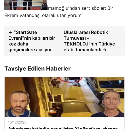
İmamoğlu'ndan sert sözler: Bir
Ekrem vatandaşı olarak utanıyorum
← “StartGate
Uluslararası Robotik
Evreni”nin kapıları bir
Turnuvası –
kez daha
TEKNOLOJİ'nin Türkiye
girişimcilere açılıyor
etabı tamamlandı →
Tavsiye Edilen Haberler
15/12/2025
Arkadaşını katledip, sevgilisine 21 gün süren işkence