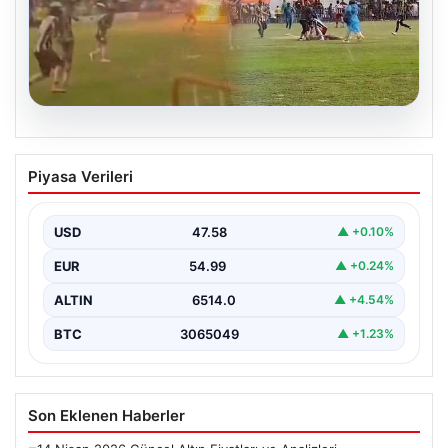
05.08.2026
Olmaz denen oldu! Maç sırasında
Piyasa Verileri
yıldırım çarptı: O futbolcu hayatını
kaybetti
USD
47.58
▲ +0.10%
EUR
54.99
▲ +0.24%
ALTIN
6514.0
▲ +4.54%
BTC
3065049
▲ +1.23%
Son Eklenen Haberler