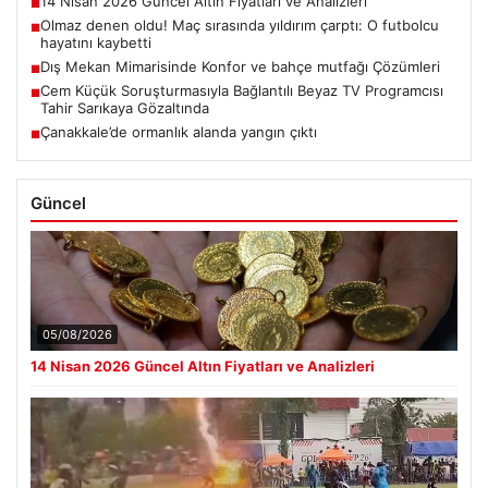
14 Nisan 2026 Güncel Altın Fiyatları ve Analizleri
■
Olmaz denen oldu! Maç sırasında yıldırım çarptı: O futbolcu
■
hayatını kaybetti
Dış Mekan Mimarisinde Konfor ve bahçe mutfağı Çözümleri
■
Cem Küçük Soruşturmasıyla Bağlantılı Beyaz TV Programcısı
■
Tahir Sarıkaya Gözaltında
Çanakkale’de ormanlık alanda yangın çıktı
■
Güncel
05/08/2026
14 Nisan 2026 Güncel Altın Fiyatları ve Analizleri