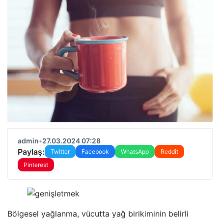
admin
•
27.03.2024 07:28
Paylaş:
Twitter
Facebook
WhatsApp
Reddit
Pinterest
Bölgesel yağlanma, vücutta yağ birikiminin belirli