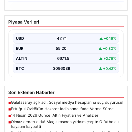
06.08.2026
Ertuğrul Özkök’ün Hakaret İddialarına
Piyasa Verileri
İfade Verme Süreci
Ünlü gazeteci ve yazar Ertuğrul Özkök,
Cumhurbaşkanına hakaret iddialarıyla yürütülen
USD
47.71
▲ +0.16%
soruşturma kapsamında İstanbul Adalet…
EUR
55.20
▲ +0.33%
ALTIN
6671.5
▲ +2.76%
BTC
3096039
▲ +0.42%
Son Eklenen Haberler
Galatasaray açıkladı: Sosyal medya hesaplarına suç duyurusu!
■
Ertuğrul Özkök’ün Hakaret İddialarına İfade Verme Süreci
■
14 Nisan 2026 Güncel Altın Fiyatları ve Analizleri
■
Olmaz denen oldu! Maç sırasında yıldırım çarptı: O futbolcu
■
hayatını kaybetti