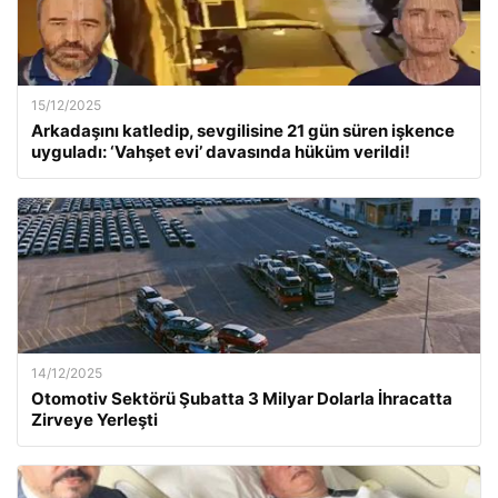
15/12/2025
Arkadaşını katledip, sevgilisine 21 gün süren işkence
uyguladı: ‘Vahşet evi’ davasında hüküm verildi!
14/12/2025
Otomotiv Sektörü Şubatta 3 Milyar Dolarla İhracatta
Zirveye Yerleşti