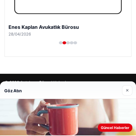
Enes Kaplan Avukatlık Bürosu
28/04/2026
© 2026 Antalya – Güncel Haberler
×
Göz Atın
lemagrup.com.tr
cio
Güncel Haberler
Web sitemizi nasıl kullandığınızı daha iyi anlayabilmek,