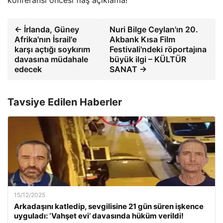
← İrlanda, Güney
Nuri Bilge Ceylan'ın 20.
Afrika'nın İsrail'e
Akbank Kısa Film
karşı açtığı soykırım
Festivali'ndeki röportajına
davasına müdahale
büyük ilgi – KÜLTÜR
edecek
SANAT →
Tavsiye Edilen Haberler
15/12/2025
Arkadaşını katledip, sevgilisine 21 gün süren işkence
uyguladı: ‘Vahşet evi’ davasında hüküm verildi!