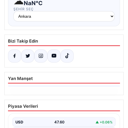
☁
NaN°C
ŞEHIR SEÇ
Bizi Takip Edin
Yan Manşet
06.08.2026
Ertuğrul Özkök’ün Hakaret İddialarına
Piyasa Verileri
İfade Verme Süreci
Ünlü gazeteci ve yazar Ertuğrul Özkök,
Cumhurbaşkanına hakaret iddialarıyla yürütülen
USD
47.60
▲ +0.06%
soruşturma kapsamında İstanbul Adalet…