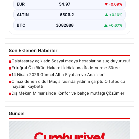
EUR
54.97
▼ -0.09%
ALTIN
6506.2
▲ +0.16%
BTC
3082888
▲ +0.67%
Son Eklenen Haberler
Galatasaray açıkladı: Sosyal medya hesaplarına suç duyurusu!
■
Ertuğrul Özkök’ün Hakaret İddialarına İfade Verme Süreci
■
14 Nisan 2026 Güncel Altın Fiyatları ve Analizleri
■
Olmaz denen oldu! Maç sırasında yıldırım çarptı: O futbolcu
■
hayatını kaybetti
Dış Mekan Mimarisinde Konfor ve bahçe mutfağı Çözümleri
■
Güncel