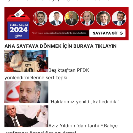
ANA SAYFAYA DÖNMEK İÇİN BURAYA TIKLAYIN
Beşiktaş'tan PFDK
yönlendirmelerine sert tepki!
''Haklarımız yenildi, katledildik''
Aziz Yıldırım'dan tarihi F.Bahçe
konferansı öncesi flaş açıklama!