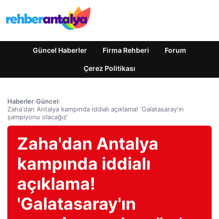
Güncel Haberler
Firma Rehberi
Forum
Çerez Politikası
Haberler
›
Güncel
›
Zaha'dan Antalya kampında iddialı açıklama! 'Galatasaray'ın
şampiyonu olacağız'
Zaha'dan Antalya
kampında iddialı
açıklama!
'Galatasaray'ın