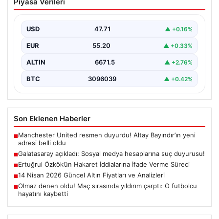
Piyasa Verileri
İfade Verme Süreci
Ünlü gazeteci ve yazar Ertuğrul Özkök,
Cumhurbaşkanına hakaret iddialarıyla yürütülen
USD
47.71
▲ +0.16%
soruşturma kapsamında İstanbul Adalet…
EUR
55.20
▲ +0.33%
ALTIN
6671.5
▲ +2.76%
BTC
3096039
▲ +0.42%
Son Eklenen Haberler
Manchester United resmen duyurdu! Altay Bayındır’ın yeni
■
adresi belli oldu
Galatasaray açıkladı: Sosyal medya hesaplarına suç duyurusu!
■
Ertuğrul Özkök’ün Hakaret İddialarına İfade Verme Süreci
■
14 Nisan 2026 Güncel Altın Fiyatları ve Analizleri
■
Olmaz denen oldu! Maç sırasında yıldırım çarptı: O futbolcu
■
hayatını kaybetti