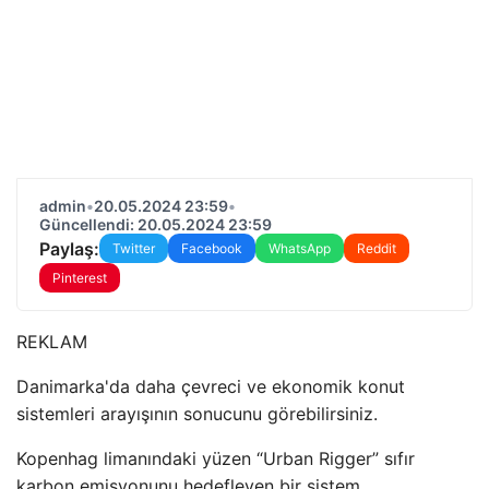
admin
•
20.05.2024 23:59
•
Güncellendi: 20.05.2024 23:59
Paylaş:
Twitter
Facebook
WhatsApp
Reddit
Pinterest
REKLAM
Danimarka'da daha çevreci ve ekonomik konut
sistemleri arayışının sonucunu görebilirsiniz.
Kopenhag limanındaki yüzen “Urban Rigger” sıfır
karbon emisyonunu hedefleyen bir sistem.