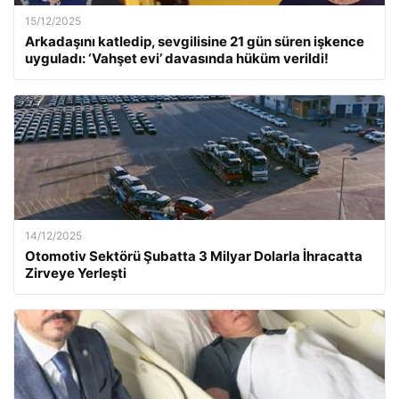
15/12/2025
Arkadaşını katledip, sevgilisine 21 gün süren işkence
uyguladı: ‘Vahşet evi’ davasında hüküm verildi!
14/12/2025
Otomotiv Sektörü Şubatta 3 Milyar Dolarla İhracatta
Zirveye Yerleşti