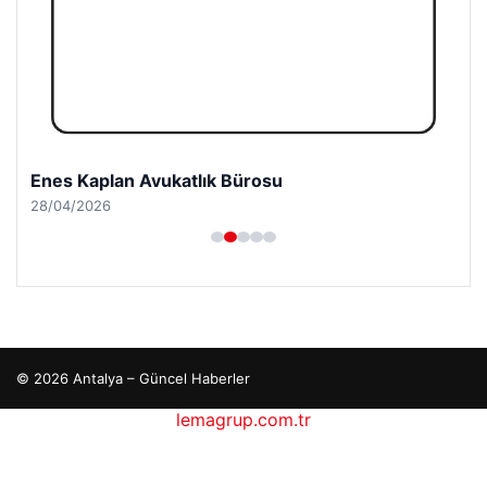
Enes Kaplan Avukatlık Bürosu
28/04/2026
© 2026 Antalya – Güncel Haberler
lemagrup.com.tr
cio