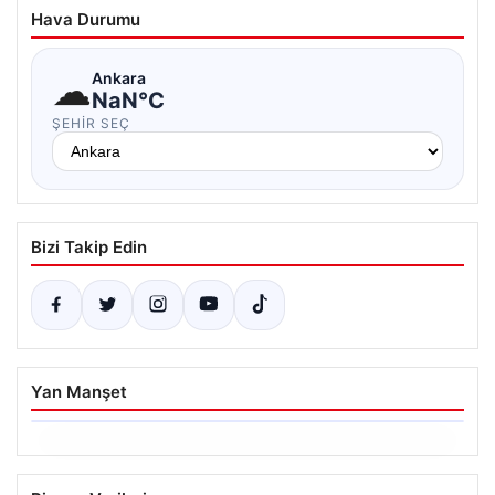
Hava Durumu
☁
Ankara
NaN°C
ŞEHIR SEÇ
Bizi Takip Edin
Yan Manşet
06.08.2026
Ertuğrul Özkök’ün Hakaret İddialarına