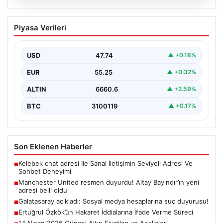
07.08.2026
Manchester United resmen duyurdu!
Piyasa Verileri
Altay Bayındır’ın yeni adresi belli oldu
USD
47.74
▲ +0.18%
EUR
55.25
▲ +0.32%
ALTIN
6660.6
▲ +2.59%
BTC
3100119
▲ +0.17%
Son Eklenen Haberler
Kelebek chat adresi İle Sanal İletişimin Seviyeli Adresi Ve
■
Sohbet Deneyimi
Manchester United resmen duyurdu! Altay Bayındır’ın yeni
■
adresi belli oldu
Galatasaray açıkladı: Sosyal medya hesaplarına suç duyurusu!
■
Ertuğrul Özkök’ün Hakaret İddialarına İfade Verme Süreci
■
14 Nisan 2026 Güncel Altın Fiyatları ve Analizleri