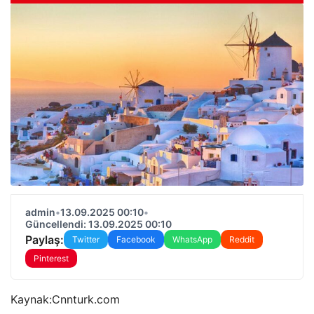
admin
•
13.09.2025 00:10
•
Güncellendi: 13.09.2025 00:10
Paylaş:
Twitter
Facebook
WhatsApp
Reddit
Pinterest
Kaynak:
Cnnturk.com