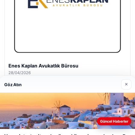
Enes Kaplan Avukatlık Bürosu
28/04/2026
×
Göz Atın
© 2026 Antalya – Güncel Haberler
Güncel Haberler
Web sitemizi nasıl kullandığınızı daha iyi anlayabilmek,
lemagrup.com.tr
deneyiminizi kişiselleştirmek ve geliştirmek amacıyla çerezler