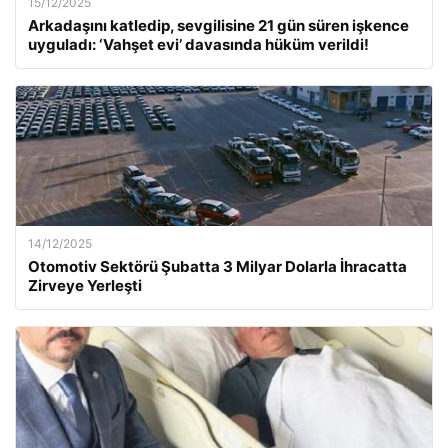
15/12/2025
Arkadaşını katledip, sevgilisine 21 gün süren işkence
uyguladı: ‘Vahşet evi’ davasında hüküm verildi!
14/12/2025
Otomotiv Sektörü Şubatta 3 Milyar Dolarla İhracatta
Zirveye Yerleşti