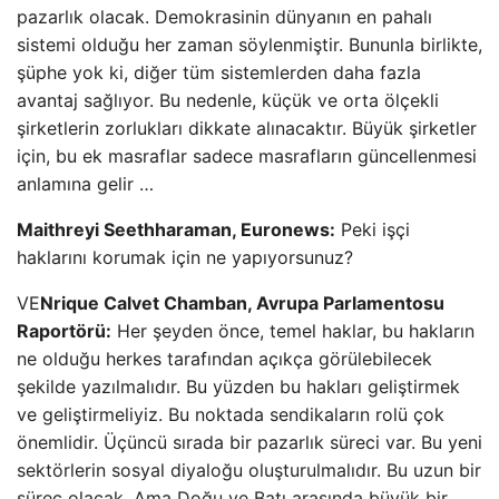
pazarlık olacak. Demokrasinin dünyanın en pahalı
sistemi olduğu her zaman söylenmiştir. Bununla birlikte,
şüphe yok ki, diğer tüm sistemlerden daha fazla
avantaj sağlıyor. Bu nedenle, küçük ve orta ölçekli
şirketlerin zorlukları dikkate alınacaktır. Büyük şirketler
için, bu ek masraflar sadece masrafların güncellenmesi
anlamına gelir …
Maithreyi Seethharaman, Euronews:
Peki işçi
haklarını korumak için ne yapıyorsunuz?
VE
Nrique Calvet Chamban, Avrupa Parlamentosu
Raportörü:
Her şeyden önce, temel haklar, bu hakların
ne olduğu herkes tarafından açıkça görülebilecek
şekilde yazılmalıdır. Bu yüzden bu hakları geliştirmek
ve geliştirmeliyiz. Bu noktada sendikaların rolü çok
önemlidir. Üçüncü sırada bir pazarlık süreci var. Bu yeni
sektörlerin sosyal diyaloğu oluşturulmalıdır. Bu uzun bir
süreç olacak. Ama Doğu ve Batı arasında büyük bir