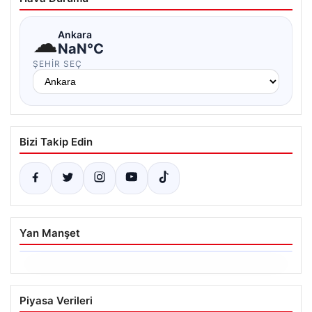
☁
Ankara
NaN°C
ŞEHIR SEÇ
Bizi Takip Edin
Yan Manşet
06.08.2026
Ertuğrul Özkök’ün Hakaret İddialarına
Piyasa Verileri
İfade Verme Süreci