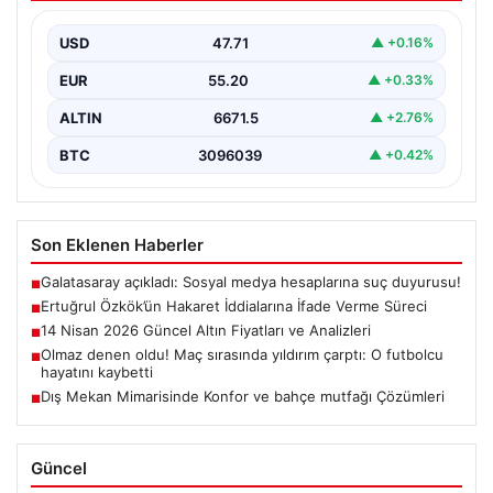
Ünlü gazeteci ve yazar Ertuğrul Özkök,
Cumhurbaşkanına hakaret iddialarıyla yürütülen
USD
47.71
▲ +0.16%
soruşturma kapsamında İstanbul Adalet…
EUR
55.20
▲ +0.33%
ALTIN
6671.5
▲ +2.76%
BTC
3096039
▲ +0.42%
Son Eklenen Haberler
Galatasaray açıkladı: Sosyal medya hesaplarına suç duyurusu!
■
Ertuğrul Özkök’ün Hakaret İddialarına İfade Verme Süreci
■
14 Nisan 2026 Güncel Altın Fiyatları ve Analizleri
■
Olmaz denen oldu! Maç sırasında yıldırım çarptı: O futbolcu
■
hayatını kaybetti
Dış Mekan Mimarisinde Konfor ve bahçe mutfağı Çözümleri
■
Güncel