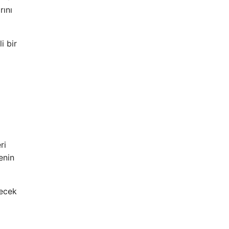
rını
i bir
ri
enin
decek