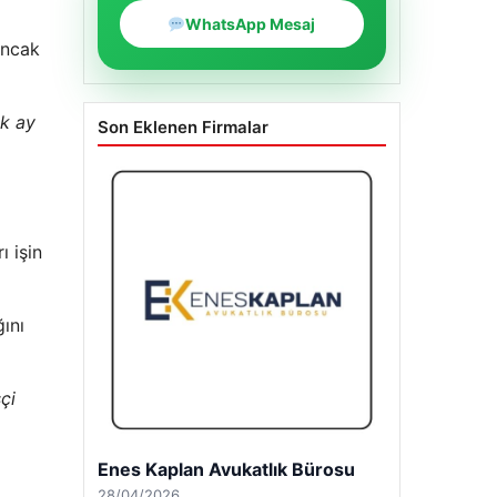
WhatsApp Mesaj
ancak
ek ay
Son Eklenen Firmalar
ı işin
ğını
çi
Enes Kaplan Avukatlık Bürosu
28/04/2026