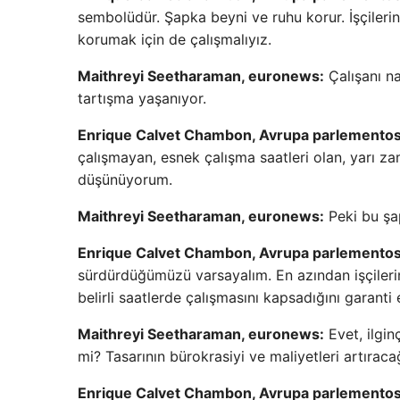
sembolüdür. Şapka beyni ve ruhu korur. İşçilerin
korumak için de çalışmalıyız.
Maithreyi Seetharaman, euronews:
Çalışanı na
tartışma yaşanıyor.
Enrique Calvet Chambon, Avrupa parlemento
çalışmayan, esnek çalışma saatleri olan, yarı za
düşünüyorum.
Maithreyi Seetharaman, euronews:
Peki bu şap
Enrique Calvet Chambon, Avrupa parlemento
sürdürdüğümüzü varsayalım. En azından işçilerin
belirli saatlerde çalışmasını kapsadığını garanti e
Maithreyi Seetharaman, euronews:
Evet, ilgin
mi? Tasarının bürokrasiyi ve maliyetleri artırac
Enrique Calvet Chambon, Avrupa parlemento