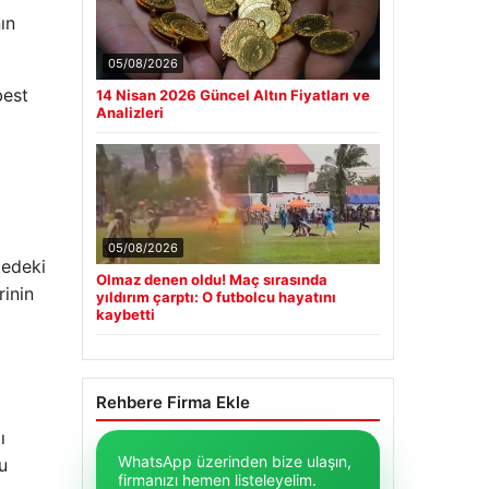
ın
05/08/2026
best
14 Nisan 2026 Güncel Altın Fiyatları ve
Analizleri
05/08/2026
kedeki
Olmaz denen oldu! Maç sırasında
rinin
yıldırım çarptı: O futbolcu hayatını
kaybetti
Rehbere Firma Ekle
ı
WhatsApp üzerinden bize ulaşın,
u
firmanızı hemen listeleyelim.