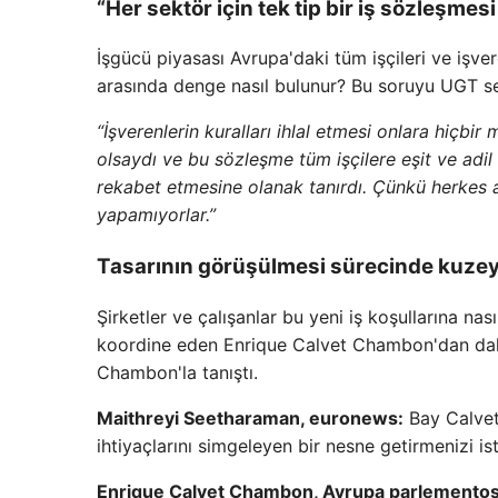
“Her sektör için tek tip bir iş sözleşmesi
İşgücü piyasası Avrupa'daki tüm işçileri ve işvere
arasında denge nasıl bulunur? Bu soruyu UGT s
“İşverenlerin kuralları ihlal etmesi onlara hiçbir
olsaydı ve bu sözleşme tüm işçilere eşit ve adil 
rekabet etmesine olanak tanırdı. Çünkü herkes al
yapamıyorlar.”
Tasarının görüşülmesi sürecinde kuzey 
Şirketler ve çalışanlar bu yeni iş koşullarına n
koordine eden Enrique Calvet Chambon'dan dah
Chambon'la tanıştı.
Maithreyi Seetharaman, euronews:
Bay Calvet
ihtiyaçlarını simgeleyen bir nesne getirmenizi is
Enrique Calvet Chambon, Avrupa parlemento