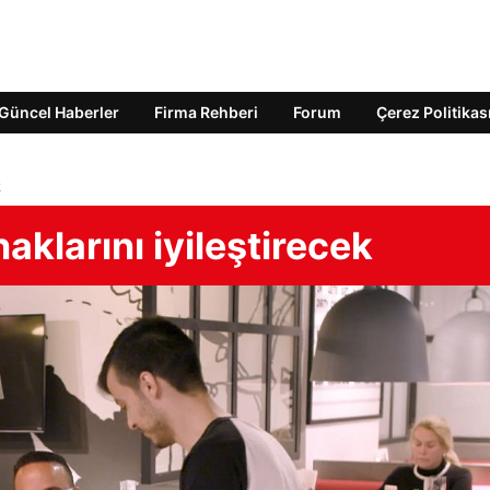
Güncel Haberler
Firma Rehberi
Forum
Çerez Politikas
k
haklarını iyileştirecek