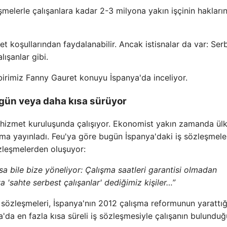
eşmelerle çalışanlara kadar 2-3 milyona yakın işçinin hakların
et koşullarından faydalanabilir. Ancak istisnalar da var: Ser
ışanlar gibi.
irimiz Fanny Gauret konuyu İspanya'da inceliyor.
7 gün veya daha kısa sürüyor
l hizmet kuruluşunda çalışıyor. Ekonomist yakın zamanda ül
ırma yayınladı. Feu'ya göre bugün İspanya'daki iş sözleşmele
özleşmelerden oluşuyor:
lsa bile bize yöneliyor: Çalışma saatleri garantisi olmadan
ya 'sahte serbest çalışanlar' dediğimiz kişiler…”
ş sözleşmeleri, İspanya'nın 2012 çalışma reformunun yarattığ
a'da en fazla kısa süreli iş sözleşmesiyle çalışanın bulunduğ