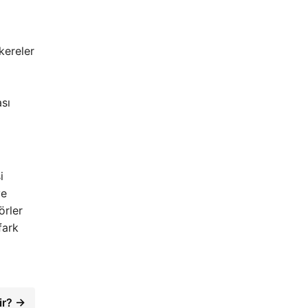
kereler
ası
i
ve
örler
fark
lir? →