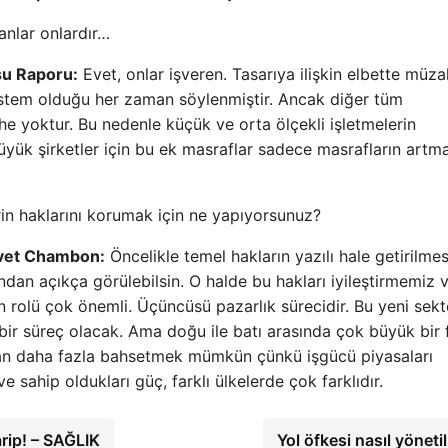
anlar onlardır…
su Raporu:
Evet, onlar işveren. Tasarıya ilişkin elbette müza
istem olduğu her zaman söylenmiştir. Ancak diğer tüm
e yoktur. Bu nedenle küçük ve orta ölçekli işletmelerin
Büyük şirketler için bu ek masraflar sadece masrafların artm
rin haklarını korumak için ne yapıyorsunuz?
lvet Chambon:
Öncelikle temel hakların yazılı hale getirilmes
ndan açıkça görülebilsin. O halde bu hakları iyileştirmemiz 
 rolü çok önemli. Üçüncüsü pazarlık sürecidir. Bu yeni sekt
 bir süreç olacak. Ama doğu ile batı arasında çok büyük bir 
n daha fazla bahsetmek mümkün çünkü işgücü piyasaları
ve sahip oldukları güç, farklı ülkelerde çok farklıdır.
rip! – SAĞLIK
Yol öfkesi nasıl yöneti