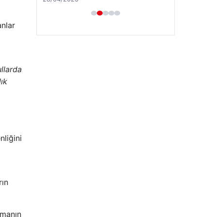
anlar
ullarda
lık
.
nliğini
rın
umanın