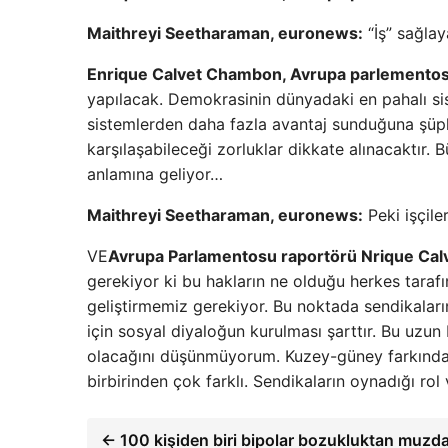
Maithreyi Seetharaman, euronews:
“İş” sağlay
Enrique Calvet Chambon, Avrupa parlemento
yapılacak. Demokrasinin dünyadaki en pahalı s
sistemlerden daha fazla avantaj sunduğuna şüph
karşılaşabileceği zorluklar dikkate alınacaktır. 
anlamına geliyor…
Maithreyi Seetharaman, euronews:
Peki işçile
VE
Avrupa Parlamentosu raportörü Nrique Ca
gerekiyor ki bu hakların ne olduğu herkes tarafı
geliştirmemiz gerekiyor. Bu noktada sendikaların
için sosyal diyaloğun kurulması şarttır. Bu uzun
olacağını düşünmüyorum. Kuzey-güney farkında
birbirinden çok farklı. Sendikaların oynadığı rol 
← 100 kişiden biri bipolar bozukluktan muzda