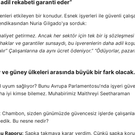
 adil rekabeti garanti eder”
nleri etkileyen bir konudur. Esnek işyerleri ile güvenli çalış
endikasından Nuria Gilgado'ya sorduk:
 maliyet getirmez. Ancak her sektör için tek bir iş sözleşmesi
haklar ve garantiler sunsaydı, bu işverenlerin daha adil koş
ır” Çalışanlarına da aynı ücret ödeniyor.” “Ödüyorlar, pazar
ve güney ülkeleri arasında büyük bir fark olacak
asıl uyum sağlıyor? Bunu Avrupa Parlamentosu'nda işyeri güve
a iyi kimse bilemez. Muhabirimiz Maithreyi Seetharaman
 Chambon, sizden günümüzde güvencesiz işlerde çalışanla
tedik. Bu nesne nedir?
su Raporu:
Şapka takmaya karar verdim. Çünkü şapka kor