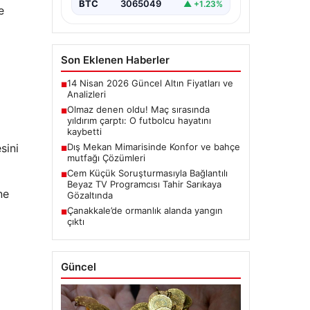
BTC
3065049
▲ +1.23%
e
Son Eklenen Haberler
14 Nisan 2026 Güncel Altın Fiyatları ve
■
Analizleri
Olmaz denen oldu! Maç sırasında
■
yıldırım çarptı: O futbolcu hayatını
kaybetti
sini
Dış Mekan Mimarisinde Konfor ve bahçe
■
mutfağı Çözümleri
Cem Küçük Soruşturmasıyla Bağlantılı
■
Beyaz TV Programcısı Tahir Sarıkaya
ne
Gözaltında
Çanakkale’de ormanlık alanda yangın
■
çıktı
Güncel