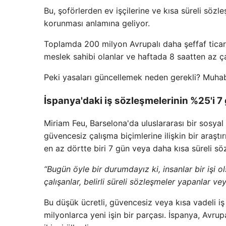
Bu, şoförlerden ev işçilerine ve kısa süreli sözl
korunması anlamına geliyor.
Toplamda 200 milyon Avrupalı ​​daha şeffaf ticar
meslek sahibi olanlar ve haftada 8 saatten az çal
Peki yasaları güncellemek neden gerekli? Muhab
İspanya'daki iş sözleşmelerinin %25'i 
Miriam Feu, Barselona'da uluslararası bir sosya
güvencesiz çalışma biçimlerine ilişkin bir araşt
en az dörtte biri 7 gün veya daha kısa süreli s
“Bugün öyle bir durumdayız ki, insanlar bir işi o
çalışanlar, belirli süreli sözleşmeler yapanlar ve
Bu düşük ücretli, güvencesiz veya kısa vadeli i
milyonlarca yeni işin bir parçası. İspanya, Avrup