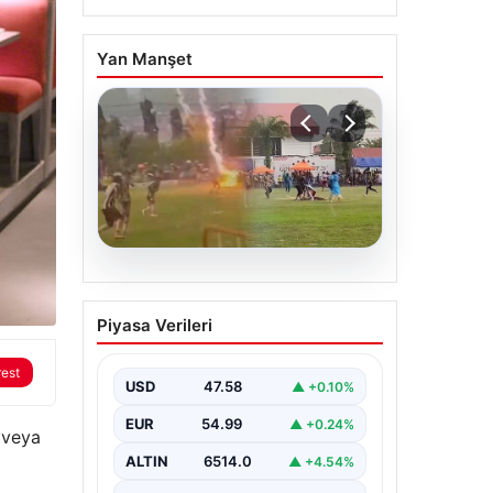
Yan Manşet
05.08.2026
Olmaz denen oldu! Maç
Piyasa Verileri
sırasında yıldırım çarptı:
O futbolcu hayatını
rest
kaybetti
USD
47.58
▲ +0.10%
EUR
54.99
▲ +0.24%
 veya
ALTIN
6514.0
▲ +4.54%