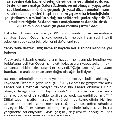
geleceğine dair bazı endişeleri de gündeme getirdiğini söylüyor.
Seslendirme sanatçısı Şaban Özdemir, resmi olmayan yapay zeka
ses klonlamasının önüne geçmek için yasal düzenlemelerin yanı
sıra klonlanmış sesleri tespit edebilen yapay zeka teknolojisinin
geliştirilmesinin mümkün olduğunu belirterek, şunları söyledi: “Bu
emek hırsızlığıdır. Seslendirme sanatçılarının seslerinin izinsiz
kullanımını önlemek için yasal koruma şarttır.” dedi.
Üsküdar Üniversitesi Medya PR birimi müdürü ve seslendirme
sanatçısı Şaban Özdemir, çok konuşulan, gerçek insan sesini taklit
edebilen yapay zeka teknolojilerini değerlendirdi.
Yapay zeka destekli uygulamalar hayatın her alanında kendine yer
buluyor
Yapay zeka tabanlı uygulamaların hayatın her alanında kendine yer
bulduğunu belirten Özdemir, hayatı kolaylaştıran yapay zekanın aynı
zamanda riskler de taşıdığını söyledi.'
“Çağımızın dijital atom
bombası”
olarak tanımlamanın doğru olacağını belirtiyor.
Bu nötr teknolojinin hem iyiye hem de kötüye kullanılabileceğini
kaydeden Özdemir, şöyle konuştu: “20 yıl öncesine gittiğimizde artık
sadece yazılı metinleri okuyan teknolojinin sadece okumakla sınırlı
olmayabileceğini kaçımız düşünebilirdi? Bu metinler aynı zamanda
canlı ve etkileyici bir şekilde telaffuz edilerek seslendiriliyor mu?” ?
Dijital tabanlı platformlarda içerik üretiminde teknolojinin bizi her
zaman bir önceki güne göre şaşırttığını ve şaşırttığını rahatlıkla
söyleyebiliriz. “Her zaman teknolojinin gerisinde kalıyoruz ve hızına
yetişmekte zorlanıyoruz… Aynı gelişimi, değişimi ve dönüşümü ses