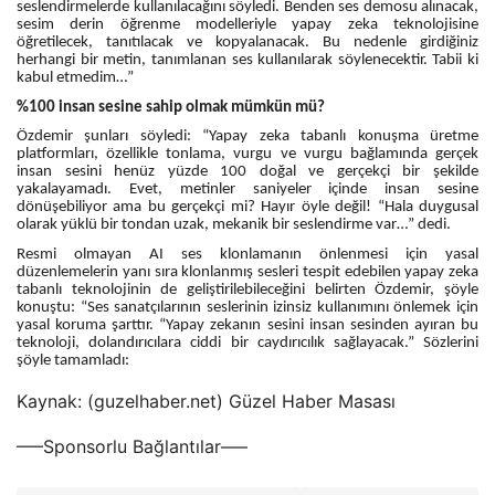
seslendirmelerde kullanılacağını söyledi. Benden ses demosu alınacak,
sesim derin öğrenme modelleriyle yapay zeka teknolojisine
öğretilecek, tanıtılacak ve kopyalanacak. Bu nedenle girdiğiniz
herhangi bir metin, tanımlanan ses kullanılarak söylenecektir. Tabii ki
kabul etmedim…”
%100 insan sesine sahip olmak mümkün mü?
Özdemir şunları söyledi: “Yapay zeka tabanlı konuşma üretme
platformları, özellikle tonlama, vurgu ve vurgu bağlamında gerçek
insan sesini henüz yüzde 100 doğal ve gerçekçi bir şekilde
yakalayamadı. Evet, metinler saniyeler içinde insan sesine
dönüşebiliyor ama bu gerçekçi mi? Hayır öyle değil! “Hala duygusal
olarak yüklü bir tondan uzak, mekanik bir seslendirme var…” dedi.
Resmi olmayan AI ses klonlamanın önlenmesi için yasal
düzenlemelerin yanı sıra klonlanmış sesleri tespit edebilen yapay zeka
tabanlı teknolojinin de geliştirilebileceğini belirten Özdemir, şöyle
konuştu: “Ses sanatçılarının seslerinin izinsiz kullanımını önlemek için
yasal koruma şarttır. “Yapay zekanın sesini insan sesinden ayıran bu
teknoloji, dolandırıcılara ciddi bir caydırıcılık sağlayacak.” Sözlerini
şöyle tamamladı:
Kaynak: (guzelhaber.net) Güzel Haber Masası
—–Sponsorlu Bağlantılar—–