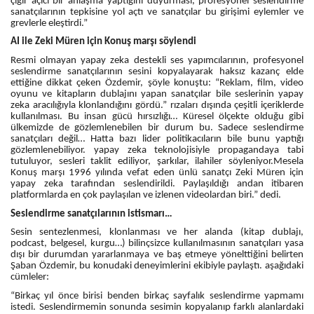
çığır açıcı bir anlaşma yaptığını duyurması, profesyonel seslendirme
sanatçılarının tepkisine yol açtı ve sanatçılar bu girişimi eylemler ve
grevlerle eleştirdi.”
AI ile Zeki Müren için Konuş marşı söylendi
Resmi olmayan yapay zeka destekli ses yapımcılarının, profesyonel
seslendirme sanatçılarının sesini kopyalayarak haksız kazanç elde
ettiğine dikkat çeken Özdemir, şöyle konuştu: “Reklam, film, video
oyunu ve kitapların dublajını yapan sanatçılar bile seslerinin yapay
zeka aracılığıyla klonlandığını gördü.” rızaları dışında çeşitli içeriklerde
kullanılması. Bu insan gücü hırsızlığı… Küresel ölçekte olduğu gibi
ülkemizde de gözlemlenebilen bir durum bu. Sadece seslendirme
sanatçıları değil… Hatta bazı lider politikacıların bile bunu yaptığı
gözlemlenebiliyor. yapay zeka teknolojisiyle propagandaya tabi
tutuluyor, sesleri taklit ediliyor, şarkılar, ilahiler söyleniyor.Mesela
Konuş marşı 1996 yılında vefat eden ünlü sanatçı Zeki Müren için
yapay zeka tarafından seslendirildi. Paylaşıldığı andan itibaren
platformlarda en çok paylaşılan ve izlenen videolardan biri.” dedi.
Seslendirme sanatçılarının istismarı…
Sesin sentezlenmesi, klonlanması ve her alanda (kitap dublajı,
podcast, belgesel, kurgu…) bilinçsizce kullanılmasının sanatçıları yasa
dışı bir durumdan yararlanmaya ve baş etmeye yönelttiğini belirten
Şaban Özdemir, bu konudaki deneyimlerini ekibiyle paylaştı. aşağıdaki
cümleler:
“Birkaç yıl önce birisi benden birkaç sayfalık seslendirme yapmamı
istedi. Seslendirmemin sonunda sesimin kopyalanıp farklı alanlardaki