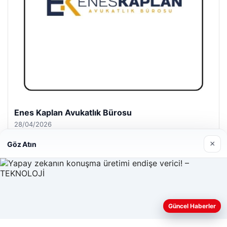
Enes Kaplan Avukatlık Bürosu
28/04/2026
×
Göz Atın
© 2026 Antalya – Güncel Haberler
Güncel Haberler
Web sitemizi nasıl kullandığınızı daha iyi anlayabilmek,
lemagrup.com.tr
deneyiminizi kişiselleştirmek ve geliştirmek amacıyla çerezler