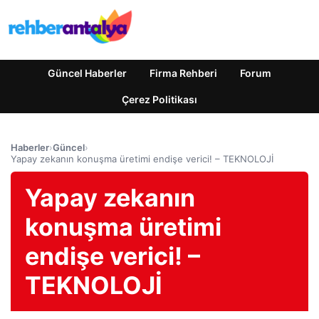
Güncel Haberler
Firma Rehberi
Forum
Çerez Politikası
Haberler
›
Güncel
›
Yapay zekanın konuşma üretimi endişe verici! – TEKNOLOJİ
Yapay zekanın
konuşma üretimi
endişe verici! –
TEKNOLOJİ