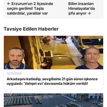
← Erzurum'un 2 ilçesinde
Bilim insanları
seçim gerilimi! Taşla
Himalayalar'da
saldırdılar, yaralılar var
şifa arıyor →
Tavsiye Edilen Haberler
15/12/2025
Arkadaşını katledip, sevgilisine 21 gün süren işkence
uyguladı: ‘Vahşet evi’ davasında hüküm verildi!