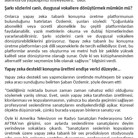
alanında da yaşadığımızı söyleyebiliriz.” dedi.
Şarkı sözlerini canlı, duygusal vokallere dönüştürmek mümkün mü?
Onlarca yapay zeka tabanlı konuşma üretme platformunun
bulunduğunu hatırlatan Özdemir, şunları söyledi: “Çoğunlukla
abonelikli veya ücretli abonelikle bu çeşitli platformlardan
faydalanabilir, yazılı metinlerin okuma ve dublaj hizmetlerinden
yararlanabilirsiniz. Şarkı sözlerini canlı ve duygusal vokallere
dönüştürebildiklerini görüyoruz. Yapay zeka tabanlı bu konuşma
üretme platformları çok dilli seçeneklerle de tercih edilebiliyor. Evet, bu
platformlar anında ses oluşturma ve metni hızlı bir şekilde yüksek
kaliteli sese dönüştürme olanağı sunar. Öyle ki ses kütüphanesinden
alternatif sesler seçmenize bile olanak sağlıyor.” bilgisini verdi.
Yapay zeka destekli konuşma üretimi endişe verici düzeyde…
Yapay zeka destekli ses yapımcılarının üretimde muhteşem bir yapay
zeka aracı sunduğunu belirten Şaban Özdemir, şöyle devam etti:
“Geldiğimiz noktada bunun zaman zaman rahatsız edici olduğunu
söylemek yanlış olmaz. Evet, sesin yapay zeka tarafından üretilmesi,
klonlanması ve kopyalanmasının, yalnızca bu alanda geçimini sağlayan
profesyonel seslendirme sanatçılarını endişelendirdiği aşikar. Küresel
ölçekte düşünürsek, çünkü burada yaşayan binlerce sanatçı var.
Öyle ki Amerika Televizyon ve Radyo Sanatçıları Federasyonu SAG-
AFTRA'nın girişimi, son aylarda seslendirme sanatçılarını deyim
yerindeyse sokaklara çıkardı. “Sanatçıların seslerinin kopyalarını
üretmek üzere yapay zeka tabanlı bir ses prodüksiyon stüdyosuyla