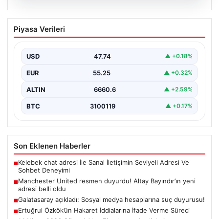
07.08.2026
Manchester United resmen duyurdu!
Piyasa Verileri
Altay Bayındır’ın yeni adresi belli oldu
USD
47.74
▲ +0.18%
EUR
55.25
▲ +0.32%
ALTIN
6660.6
▲ +2.59%
BTC
3100119
▲ +0.17%
Son Eklenen Haberler
Kelebek chat adresi İle Sanal İletişimin Seviyeli Adresi Ve
■
Sohbet Deneyimi
Manchester United resmen duyurdu! Altay Bayındır’ın yeni
■
adresi belli oldu
Galatasaray açıkladı: Sosyal medya hesaplarına suç duyurusu!
■
Ertuğrul Özkök’ün Hakaret İddialarına İfade Verme Süreci
■