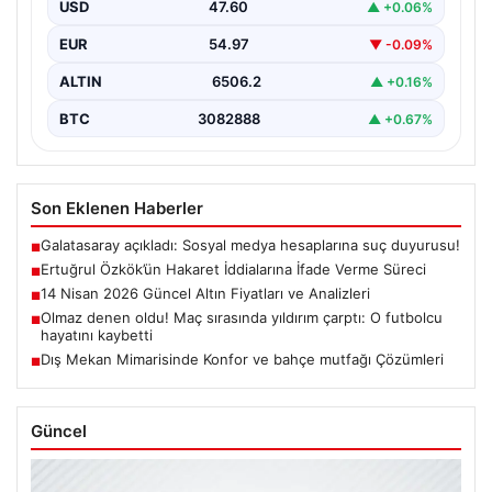
Cumhurbaşkanına hakaret iddialarıyla yürütülen
USD
47.60
▲ +0.06%
soruşturma kapsamında İstanbul Adalet…
EUR
54.97
▼ -0.09%
ALTIN
6506.2
▲ +0.16%
BTC
3082888
▲ +0.67%
Son Eklenen Haberler
Galatasaray açıkladı: Sosyal medya hesaplarına suç duyurusu!
■
Ertuğrul Özkök’ün Hakaret İddialarına İfade Verme Süreci
■
14 Nisan 2026 Güncel Altın Fiyatları ve Analizleri
■
Olmaz denen oldu! Maç sırasında yıldırım çarptı: O futbolcu
■
hayatını kaybetti
Dış Mekan Mimarisinde Konfor ve bahçe mutfağı Çözümleri
■
Güncel