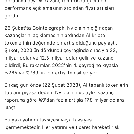
dördüncü çeyrek kazanç raporunda güçlü bir
performans açıklamasının ardından fiyat artışları
gördü.
26 Şubat'ta Cointelegraph, Nvidia'nın çığır açan
kazançlarını açıklamasının ardından AI kripto
tokenlerinin değerinde bir artış olduğunu paylaştı.
Şirket, 2023'ün dördüncü çeyreğinde sırasıyla 22,1
milyar dolar ve 12,3 milyar dolar gelir ve kazanç
bildirdi; Bu rakamlar, 2022'nin 4. çeyreğine kıyasla
%265 ve %769'luk bir artışı temsil ediyor.
Birkaç gün önce (22 Şubat 2023), AI tabanlı tokenlerin
toplam piyasa değeri, Nvidia'nın üç aylık kazanç
raporuna göre %9'dan fazla artışla 17,8 milyar dolara
ulaştı.
Bu yazı yatırım tavsiyesi veya tavsiyesi
içermemektedir. Her yatırım ve ticaret hareketi risk