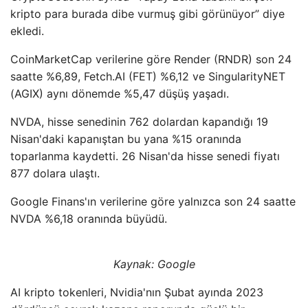
kripto para burada dibe vurmuş gibi görünüyor” diye
ekledi.
CoinMarketCap verilerine göre Render (RNDR) son 24
saatte %6,89, Fetch.AI (FET) %6,12 ve SingularityNET
(AGIX) aynı dönemde %5,47 düşüş yaşadı.
NVDA, hisse senedinin 762 dolardan kapandığı 19
Nisan'daki kapanıştan bu yana %15 oranında
toparlanma kaydetti. 26 Nisan'da hisse senedi fiyatı
877 dolara ulaştı.
Google Finans'ın verilerine göre yalnızca son 24 saatte
NVDA %6,18 oranında büyüdü.
Kaynak: Google
AI kripto tokenleri, Nvidia'nın Şubat ayında 2023