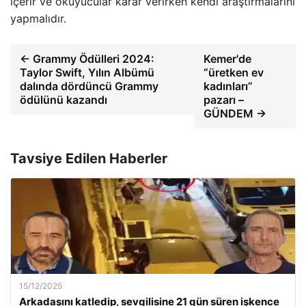
içerir ve okuyucular karar verirken kendi araştırmalarını
yapmalıdır.
← Grammy Ödülleri 2024:
Kemer'de
Taylor Swift, Yılın Albümü
“üretken ev
dalında dördüncü Grammy
kadınları”
ödülünü kazandı
pazarı –
GÜNDEM →
Tavsiye Edilen Haberler
15/12/2025
Arkadaşını katledip, sevgilisine 21 gün süren işkence