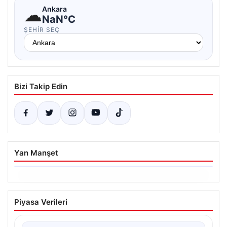
☁
Ankara
NaN°C
ŞEHIR SEÇ
Bizi Takip Edin
Yan Manşet
06.08.2026
Ertuğrul Özkök’ün Hakaret İddialarına
Piyasa Verileri
İfade Verme Süreci
Ünlü gazeteci ve yazar Ertuğrul Özkök,