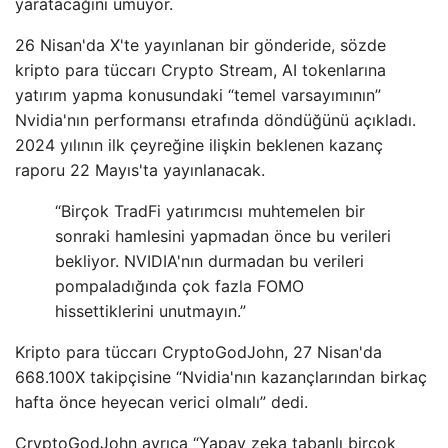
yaratacağını umuyor.
26 Nisan'da X'te yayınlanan bir gönderide, sözde
kripto para tüccarı Crypto Stream, AI tokenlarına
yatırım yapma konusundaki “temel varsayımının”
Nvidia'nın performansı etrafında döndüğünü açıkladı.
2024 yılının ilk çeyreğine ilişkin beklenen kazanç
raporu 22 Mayıs'ta yayınlanacak.
“Birçok TradFi yatırımcısı muhtemelen bir
sonraki hamlesini yapmadan önce bu verileri
bekliyor. NVIDIA'nın durmadan bu verileri
pompaladığında çok fazla FOMO
hissettiklerini unutmayın.”
Kripto para tüccarı CryptoGodJohn, 27 Nisan'da
668.100X takipçisine “Nvidia'nın kazançlarından birkaç
hafta önce heyecan verici olmalı” dedi.
CryptoGodJohn ayrıca “Yapay zeka tabanlı birçok