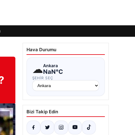
ı
Hava Durumu
☁
Ankara
NaN°C
?
ŞEHIR SEÇ
Bizi Takip Edin