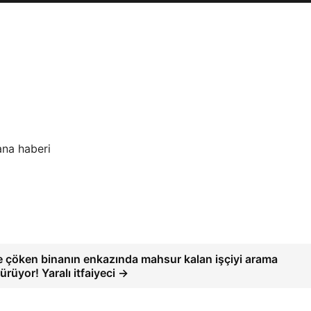
ana haberi
 çöken binanın enkazında mahsur kalan işçiyi arama
ürüyor! Yaralı itfaiyeci →