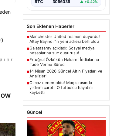
BTC
3096039
▲ +0.42%
 eden
Son Eklenen Haberler
Manchester United resmen duyurdu!
■
iğ
Altay Bayındır’ın yeni adresi belli oldu
Galatasaray açıkladı: Sosyal medya
■
hesaplarına suç duyurusu!
lı bir
Ertuğrul Özkök’ün Hakaret İddialarına
■
İfade Verme Süreci
14 Nisan 2026 Güncel Altın Fiyatları ve
■
Analizleri
Olmaz denen oldu! Maç sırasında
■
yıldırım çarptı: O futbolcu hayatını
kaybetti
 NOW
Güncel