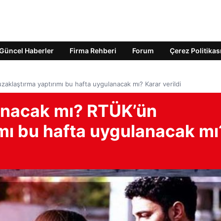
Güncel Haberler
Firma Rehberi
Forum
Çerez Politikas
aklaştırma yaptırımı bu hafta uygulanacak mı? Karar verildi
anacak mı? RTÜK’ün
ımı bu hafta uygulanacak mı