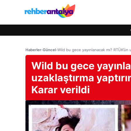
Haberler
›
Güncel
›
Wild bu gece yayınlanacak mı? RTÜK’ün uz
Wild bu gece yayınl
uzaklaştırma yaptır
Karar verildi