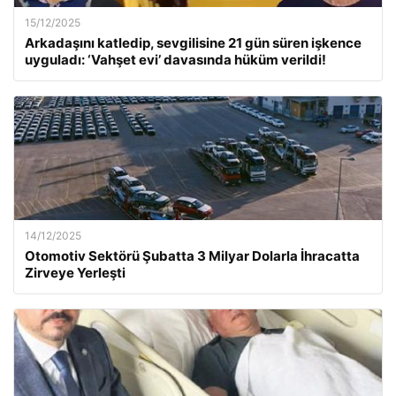
15/12/2025
Arkadaşını katledip, sevgilisine 21 gün süren işkence
uyguladı: ‘Vahşet evi’ davasında hüküm verildi!
14/12/2025
Otomotiv Sektörü Şubatta 3 Milyar Dolarla İhracatta
Zirveye Yerleşti