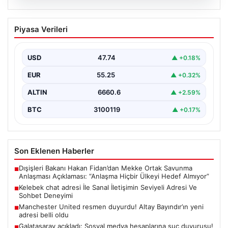
08.08.2026
Kelebek chat adresi İle Sanal İletişimin
Piyasa Verileri
Seviyeli Adresi Ve Sohbet Deneyimi
Dijital çağında bireylerin güvenli bir biçimde irtibat
kurması ciddi bir değer barındırmaktadır. Günümüzde
USD
47.74
▲ +0.18%
birçok…
EUR
55.25
▲ +0.32%
ALTIN
6660.6
▲ +2.59%
BTC
3100119
▲ +0.17%
Son Eklenen Haberler
Dışişleri Bakanı Hakan Fidan’dan Mekke Ortak Savunma
■
Anlaşması Açıklaması: “Anlaşma Hiçbir Ülkeyi Hedef Almıyor”
Kelebek chat adresi İle Sanal İletişimin Seviyeli Adresi Ve
■
Sohbet Deneyimi
Manchester United resmen duyurdu! Altay Bayındır’ın yeni
■
adresi belli oldu
Galatasaray açıkladı: Sosyal medya hesaplarına suç duyurusu!
■