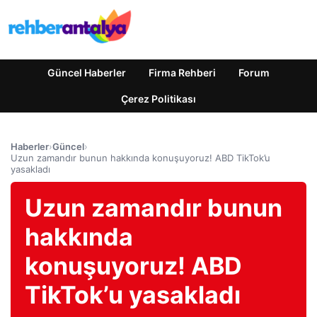
Güncel Haberler
Firma Rehberi
Forum
Çerez Politikası
Haberler
›
Güncel
›
Uzun zamandır bunun hakkında konuşuyoruz! ABD TikTok’u
yasakladı
Uzun zamandır bunun
hakkında
konuşuyoruz! ABD
TikTok’u yasakladı