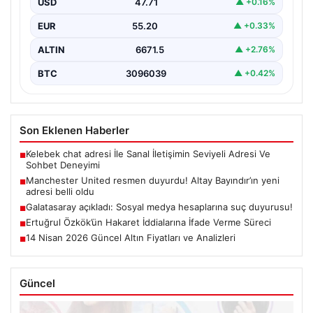
USD
47.71
▲ +0.16%
EUR
55.20
▲ +0.33%
ALTIN
6671.5
▲ +2.76%
BTC
3096039
▲ +0.42%
Son Eklenen Haberler
Kelebek chat adresi İle Sanal İletişimin Seviyeli Adresi Ve
■
Sohbet Deneyimi
Manchester United resmen duyurdu! Altay Bayındır’ın yeni
■
adresi belli oldu
Galatasaray açıkladı: Sosyal medya hesaplarına suç duyurusu!
■
Ertuğrul Özkök’ün Hakaret İddialarına İfade Verme Süreci
■
14 Nisan 2026 Güncel Altın Fiyatları ve Analizleri
■
Güncel