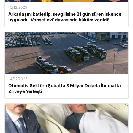
15/12/2025
Arkadaşını katledip, sevgilisine 21 gün süren işkence
uyguladı: ‘Vahşet evi’ davasında hüküm verildi!
14/12/2025
Otomotiv Sektörü Şubatta 3 Milyar Dolarla İhracatta
Zirveye Yerleşti