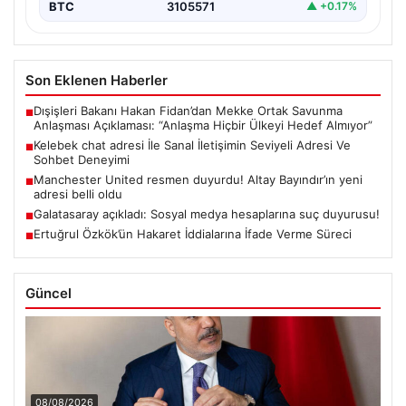
BTC
3105571
▲ +0.17%
Son Eklenen Haberler
Dışişleri Bakanı Hakan Fidan’dan Mekke Ortak Savunma
■
Anlaşması Açıklaması: “Anlaşma Hiçbir Ülkeyi Hedef Almıyor”
Kelebek chat adresi İle Sanal İletişimin Seviyeli Adresi Ve
■
Sohbet Deneyimi
Manchester United resmen duyurdu! Altay Bayındır’ın yeni
■
adresi belli oldu
Galatasaray açıkladı: Sosyal medya hesaplarına suç duyurusu!
■
Ertuğrul Özkök’ün Hakaret İddialarına İfade Verme Süreci
■
Güncel
08/08/2026