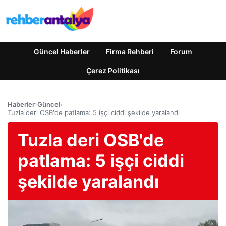
Güncel Haberler
Firma Rehberi
Forum
Çerez Politikası
Haberler
›
Güncel
›
Tuzla deri OSB'de patlama: 5 işçi ciddi şekilde yaralandı
Tuzla deri OSB'de
patlama: 5 işçi ciddi
şekilde yaralandı