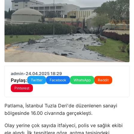
admin
•
24.04.2025 18:29
Paylaş:
Twitter
Facebook
WhatsApp
Reddit
Pinterest
Patlama, İstanbul Tuzla Deri'de düzenlenen sanayi
bölgesinde 16.00 civarında gerçekleşti.
Olay yerine çok sayıda itfaiyeci, polis ve sağlık ekibi
ele alındı. İlk tespitlere göre, arıtma tesisindeki